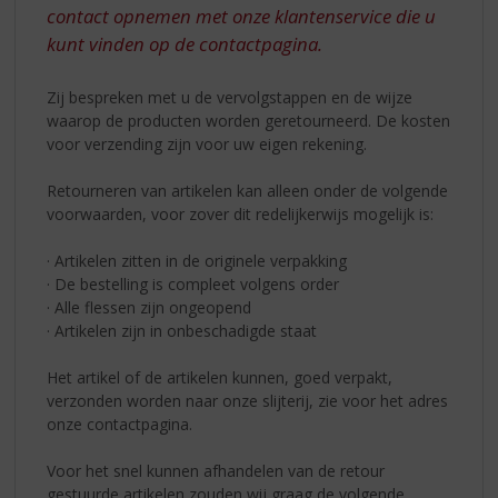
S
contact opnemen met onze klantenservice die u
p
kunt vinden op de contactpagina.
r
i
n
Zij bespreken met u de vervolgstappen en de wijze
g
waarop de producten worden geretourneerd. De kosten
n
voor verzending zijn voor uw eigen rekening.
a
a
Retourneren van artikelen kan alleen onder de volgende
r
voorwaarden, voor zover dit redelijkerwijs mogelijk is:
d
e
· Artikelen zitten in de originele verpakking
n
· De bestelling is compleet volgens order
a
· Alle flessen zijn ongeopend
v
· Artikelen zijn in onbeschadigde staat
i
g
Het artikel of de artikelen kunnen, goed verpakt,
a
verzonden worden naar onze slijterij, zie voor het adres
t
onze contactpagina.
i
e
Voor het snel kunnen afhandelen van de retour
gestuurde artikelen zouden wij graag de volgende