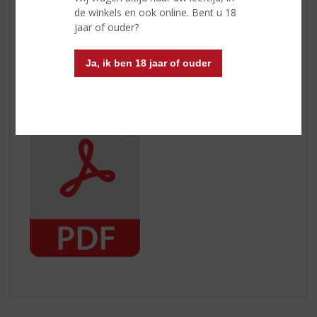
binnen 5 werkdagen, na goede ontvangst, het
de winkels en ook online. Bent u 18
aankoopbedrag terug te boeken.
jaar of ouder?
Toch nog vragen over het retourneren van uw
Ja, ik ben 18 jaar of ouder
aankoop? Neem dan contact met ons op.
Hier kunt u het herroepingsformulier downloaden: