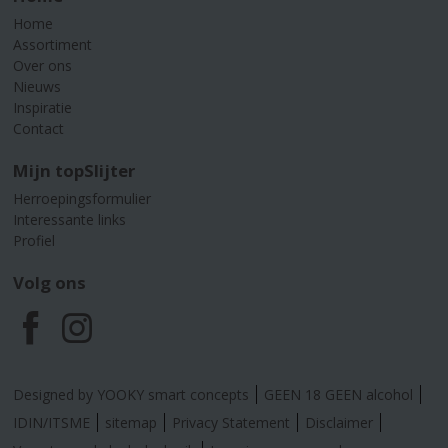
Home
Assortiment
Over ons
Nieuws
Inspiratie
Contact
Mijn topSlijter
Herroepingsformulier
Interessante links
Profiel
Volg ons
F
I
a
n
Designed by YOOKY smart concepts
GEEN 18 GEEN alcohol
c
s
IDIN/ITSME
sitemap
Privacy Statement
Disclaimer