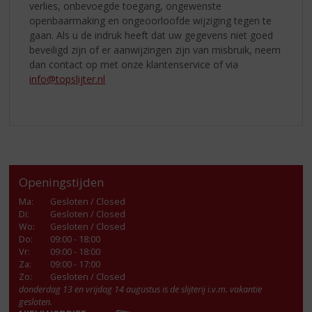
verlies, onbevoegde toegang, ongewenste
openbaarmaking en ongeoorloofde wijziging tegen te
gaan. Als u de indruk heeft dat uw gegevens niet goed
beveiligd zijn of er aanwijzingen zijn van misbruik, neem
dan contact op met onze klantenservice of via
info@topslijter.nl
Openingstijden
Ma
:
Gesloten / Closed
Di
:
Gesloten / Closed
Wo
:
Gesloten / Closed
Do
:
09:00 - 18:00
Vr
:
09:00 - 18:00
Za
:
09:00 - 17:00
Zo:
Gesloten / Closed
donderdag 13 en vrijdag 14 augustus is de slijterij i.v.m. vakantie
gesloten.