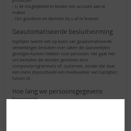
producten
- U de mogelijkheid te bieden een account aan te
maken
- Om goederen en diensten bij u af te leveren
Geautomatiseerde besluitvorming
topSlijter neemt niet op basis van geautomatiseerde
verwerkingen besluiten over zaken die (aanzienlijke)
gevolgen kunnen hebben voor personen. Het gaat hier
om besluiten die worden genomen door
computerprogramma's of -systemen, zonder dat daar
een mens (bijvoorbeeld een medewerker van topSlijter)
tussen zit.
Hoe lang we persoonsgegevens
bewaren
topSlijter bewaart uw persoonsgegevens tot
wederopzegging.
Delen van persoonsgegevens met