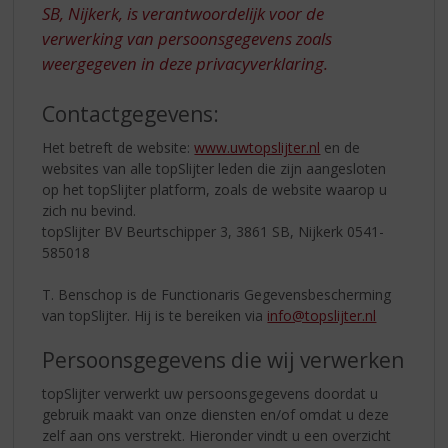
S
SB, Nijkerk, is verantwoordelijk voor de
p
verwerking van persoonsgegevens zoals
r
weergegeven in deze privacyverklaring.
i
n
g
Contactgegevens:
n
Het betreft de website:
www.uwtopslijter.nl
en de
a
websites van alle topSlijter leden die zijn aangesloten
a
op het topSlijter platform, zoals de website waarop u
r
zich nu bevind.
d
topSlijter BV Beurtschipper 3, 3861 SB, Nijkerk 0541-
e
585018
n
a
T. Benschop is de Functionaris Gegevensbescherming
v
van topSlijter. Hij is te bereiken via
info@topslijter.nl
i
g
Persoonsgegevens die wij verwerken
a
t
topSlijter verwerkt uw persoonsgegevens doordat u
i
gebruik maakt van onze diensten en/of omdat u deze
e
zelf aan ons verstrekt. Hieronder vindt u een overzicht