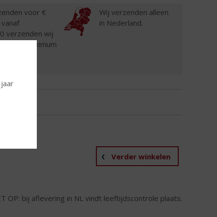
zenden voor €
Wij verzenden alleen
 vanaf
in Nederland.
0 verzenden wij
(tot een maximum
kg).
 jaar
Verder winkelen
T OP: bij aflevering in NL vindt leeftijdscontrole plaats.