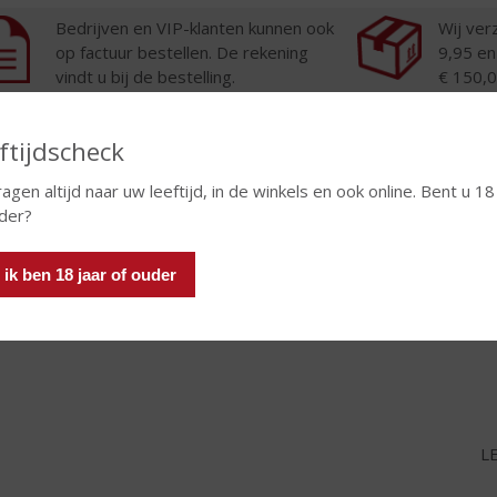
Bedrijven en VIP-klanten kunnen ook
Wij ver
op factuur bestellen. De rekening
9,95 en
vindt u bij de bestelling.
€ 150,0
gratis 
van 35 
ftijdscheck
ragen altijd naar uw leeftijd, in de winkels en ook online. Bent u 18
der?
 ik ben 18 jaar of ouder
nd.
LE