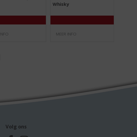
/
/
Whisky
5
5
)
)
INFO
MEER INFO
Volg ons