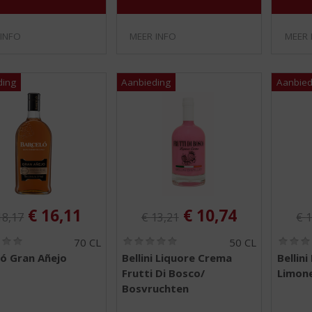
 INFO
MEER INFO
MEER 
iginele prijs was:
Originele prijs was:
Ori
, Huidige prijs is:
, Huidige prijs is:
€
16,11
€
10,74
18,17
€
13,21
€
1
(
(
70 CL
50 CL
0
0
ló Gran Añejo
Bellini Liquore Crema
Bellin
,
,
Frutti Di Bosco/
Limone
0
0
/
/
Bosvruchten
5
5
)
)