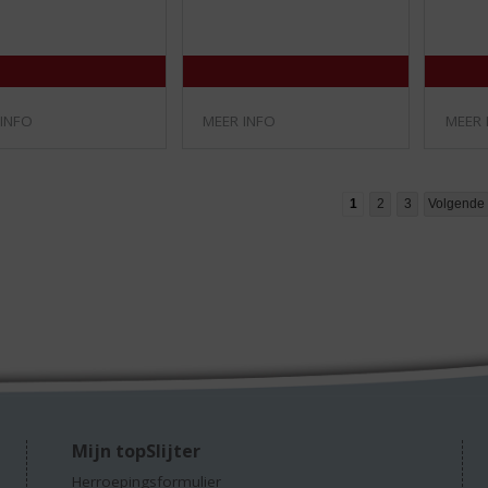
/
/
5
5
)
)
 INFO
MEER INFO
MEER 
1
2
3
Volgende
Mijn topSlijter
Herroepingsformulier