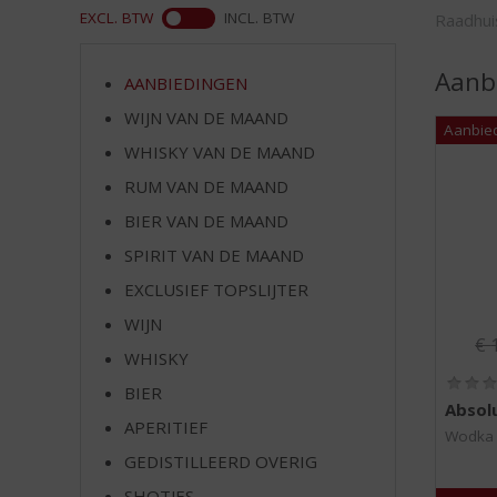
d
ASS
EXCL. BTW
INCL. BTW
Raadhui
S
p
Aanb
r
AANBIEDINGEN
i
WIJN VAN DE MAAND
n
g
WHISKY VAN DE MAAND
n
RUM VAN DE MAAND
a
BIER VAN DE MAAND
a
r
SPIRIT VAN DE MAAND
d
EXCLUSIEF TOPSLIJTER
e
n
WIJN
Or
€
a
WHISKY
v
BIER
i
Absol
g
APERITIEF
Wodka
a
GEDISTILLEERD OVERIG
t
i
SHOTJES