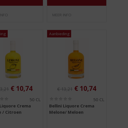
INFO
MEER INFO
ginele prijs was:
Originele prijs was:
, Huidige prijs is:
, Huidige prijs is:
€
10,74
€
10,74
3,21
€
13,21
(
(
50 CL
50 CL
0
0
i Liquore Crema
Bellini Liquore Crema
,
,
 / Citroen
Melone/ Meloen
0
0
/
/
5
5
)
)