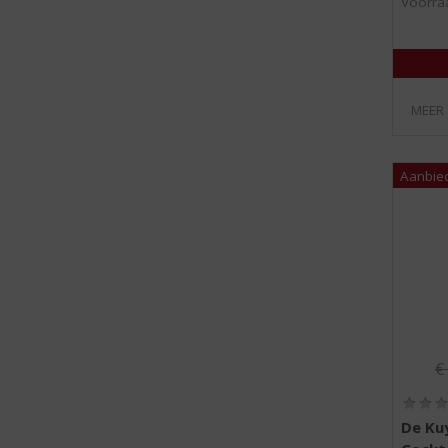
Voorraa
MEER
Or
De Ku