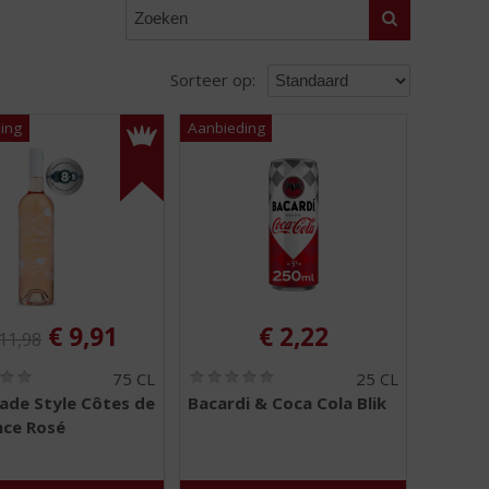
Zoeken
Sorteer op:
iginele prijs was:
, Huidige prijs is:
€
9,91
€
2,22
11,98
(
(
75 CL
25 CL
0
0
de Style Côtes de
Bacardi & Coca Cola Blik
,
,
nce Rosé
0
0
/
/
5
5
)
)