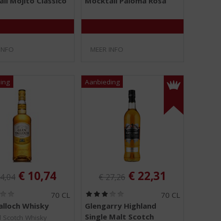
il Mojito Classico
Mocktail Paloma Rosa
0
0
/
/
5
5
)
)
INFO
MEER INFO
ginele prijs was:
Originele prijs was:
, Huidige prijs is:
, Huidige prijs is:
€
10,74
€
22,31
4,04
€
27,26
(
(
70 CL
70 CL
0
3
alloch Whisky
Glengarry Highland
,
,
Single Malt Scotch
0
0
 Scotch Whisky