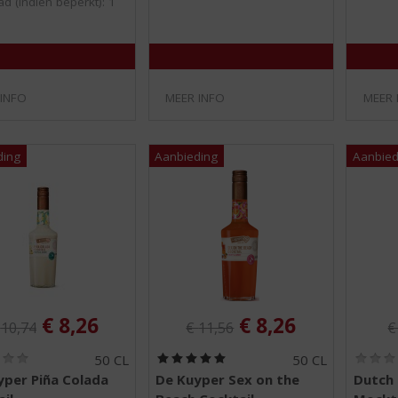
d (indien beperkt): 1
5
5
)
)
 INFO
MEER INFO
MEER 
iginele prijs was:
Originele prijs was:
O
, Huidige prijs is:
, Huidige prijs is
€
8,26
€
8,26
€
10,74
€
11,56
(
(
50 CL
50 CL
0
5
yper Piña Colada
De Kuyper Sex on the
Dutch 
,
,