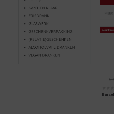
e
KANT EN KLAAR
MEER
FRISDRANK
GLASWERK
GESCHENKVERPAKKING
(RELATIE)GESCHENKEN
ALCOHOLVRIJE DRANKEN
VEGAN DRANKEN
Or
€
Barce