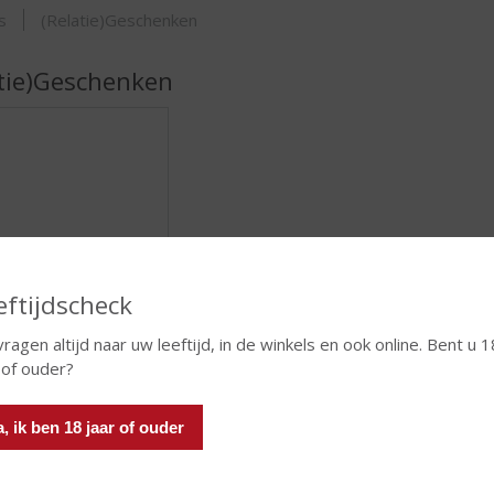
ORTIMENT
s
(Relatie)Geschenken
atie)Geschenken
eftijdscheck
Dranken
vragen altijd naar uw leeftijd, in de winkels en ook online. Bent u 1
ASSORTIMENT
 of ouder?
a, ik ben 18 jaar of ouder