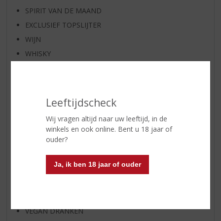
SPIRIT VAN DE MAAND
EXCLUSIEF TOPSLIJTER
WIJN
WHISKY
BIER
APERITIEF
GEDISTILLEERD OVERIG
Leeftijdscheck
SHOTJES
Wij vragen altijd naar uw leeftijd, in de
KANT EN KLAAR
winkels en ook online. Bent u 18 jaar of
FRISDRANK
ouder?
GLASWERK
Ja, ik ben 18 jaar of ouder
GESCHENKVERPAKKING
(RELATIE)GESCHENKEN
ALCOHOLVRIJE DRANKEN
VEGAN DRANKEN