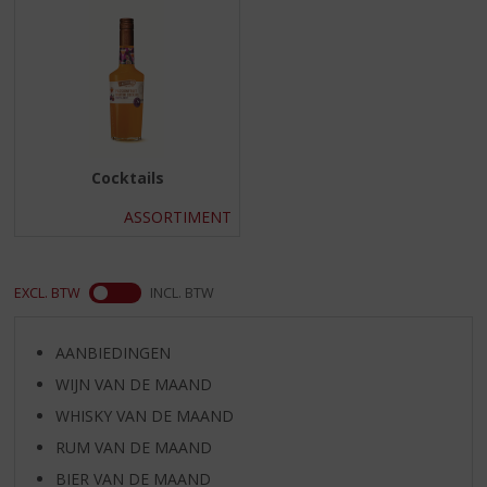
S
p
r
i
n
g
n
a
Cocktails
a
r
ASSORTIMENT
d
e
n
EXCL. BTW
INCL. BTW
a
v
i
AANBIEDINGEN
g
WIJN VAN DE MAAND
a
t
WHISKY VAN DE MAAND
i
RUM VAN DE MAAND
e
BIER VAN DE MAAND