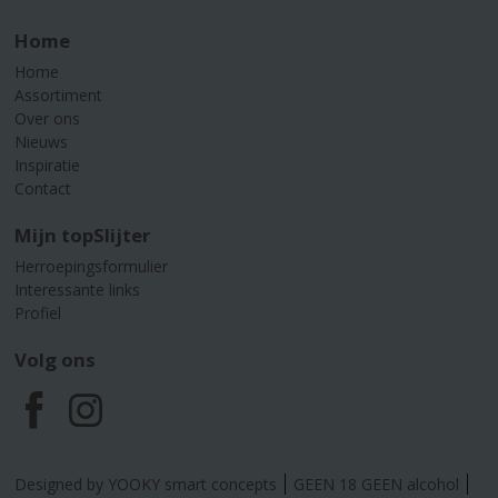
Home
Home
Assortiment
Over ons
Nieuws
Inspiratie
Contact
Mijn topSlijter
Herroepingsformulier
Interessante links
Profiel
Volg ons
F
I
a
n
Designed by YOOKY smart concepts
GEEN 18 GEEN alcohol