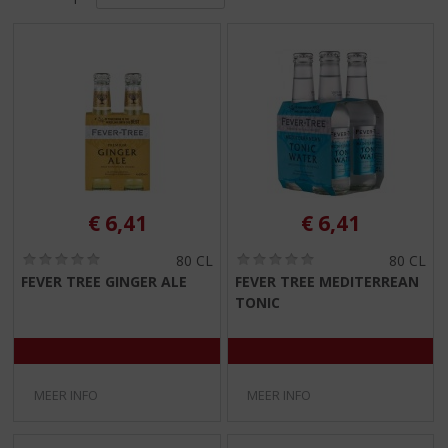
S
p
r
i
n
g
n
a
a
r
d
€
6,41
€
6,41
e
n
(
(
80 CL
80 CL
0
0
a
FEVER TREE GINGER ALE
FEVER TREE MEDITERREAN
,
,
v
TONIC
0
0
i
/
/
5
5
g
)
)
a
t
MEER INFO
MEER INFO
i
e