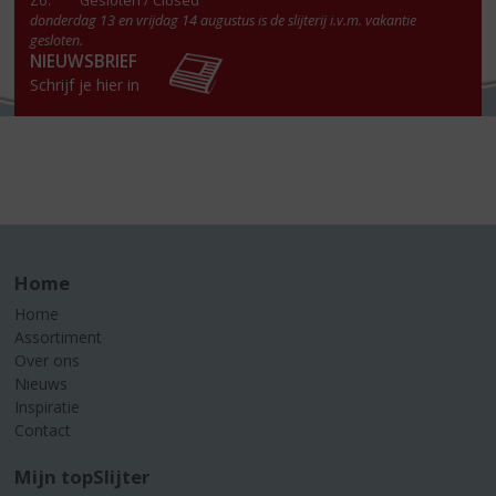
Zo:
Gesloten / Closed
donderdag 13 en vrijdag 14 augustus is de slijterij i.v.m. vakantie
gesloten.
NIEUWSBRIEF
Schrijf je hier in
Home
Home
Assortiment
Over ons
Nieuws
Inspiratie
Contact
Mijn topSlijter