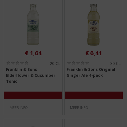
€
1,64
€
6,41
(
(
20 CL
80 CL
0
0
Franklin & Sons
Franklin & Sons Original
,
,
Elderflower & Cucumber
Ginger Ale 4-pack
0
0
/
/
Tonic
5
5
)
)
MEER INFO
MEER INFO