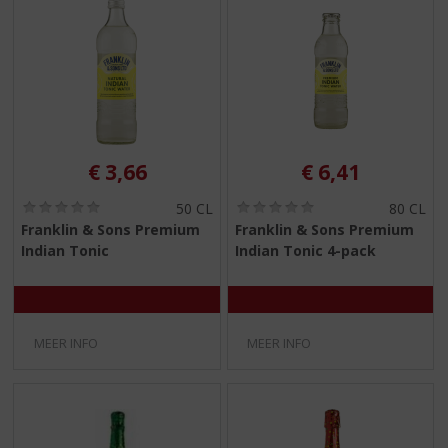
€
3,66
€
6,41
(
(
50 CL
80 CL
0
0
Franklin & Sons Premium
Franklin & Sons Premium
,
,
Indian Tonic
Indian Tonic 4-pack
0
0
/
/
5
5
)
)
MEER INFO
MEER INFO