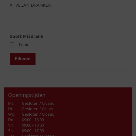
VEGAN DRANKEN
Soort Frisdrank
Tonic
Filteren
Openingstijden
Ma
:
Gesloten / Closed
Di
:
Gesloten / Closed
Wo
:
Gesloten / Closed
Do
:
09:00 - 18:00
Vr
:
09:00 - 18:00
Za
:
09:00 - 17:00