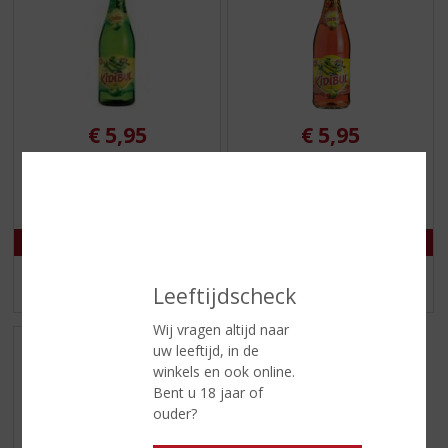
€
5,95
€
5,95
(
(
75 CL
75 CL
0
0
Kidibul
Kidibul Appel en Aardbei
,
,
0
0
/
/
5
5
)
)
MEER INFO
MEER INFO
Leeftijdscheck
Wij vragen altijd naar
uw leeftijd, in de
winkels en ook online.
Bent u 18 jaar of
ouder?