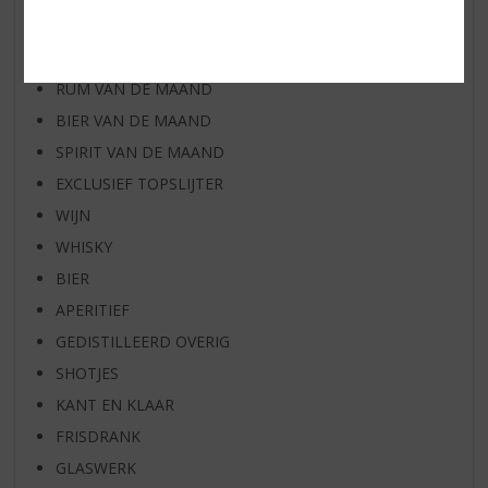
WIJN VAN DE MAAND
WHISKY VAN DE MAAND
RUM VAN DE MAAND
BIER VAN DE MAAND
SPIRIT VAN DE MAAND
EXCLUSIEF TOPSLIJTER
WIJN
WHISKY
BIER
APERITIEF
GEDISTILLEERD OVERIG
SHOTJES
KANT EN KLAAR
FRISDRANK
GLASWERK