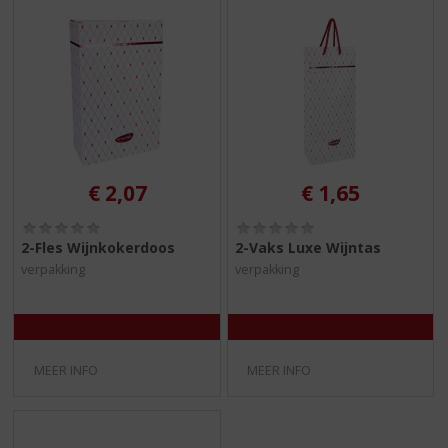
€
2,07
€
1,65
(
(
0
0
2-Fles Wijnkokerdoos
2-Vaks Luxe Wijntas
,
,
verpakking
verpakking
0
0
/
/
5
5
)
)
MEER INFO
MEER INFO