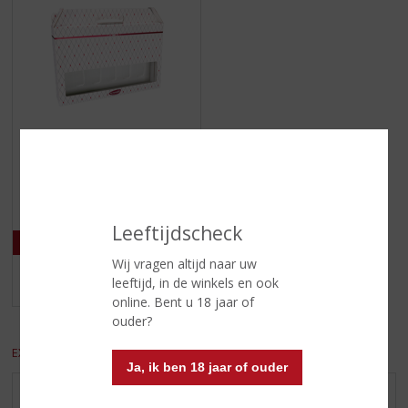
€
1,65
(
0
Bierdoos
,
0
Leeftijdscheck
/
5
Wij vragen altijd naar uw
)
leeftijd, in de winkels en ook
MEER INFO
online. Bent u 18 jaar of
ouder?
EXCL. BTW
INCL. BTW
Ja, ik ben 18 jaar of ouder
AANBIEDINGEN