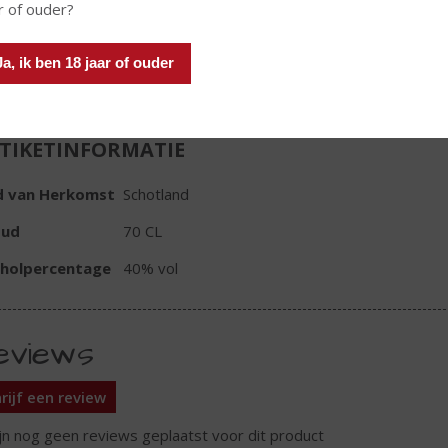
r of ouder?
Ja, ik ben 18 jaar of ouder
TIKETINFORMATIE
d van Herkomst
Schotland
oud
70 CL
oholpercentage
40% vol
eviews
rijf een review
ijn nog geen reviews geplaatst voor dit product