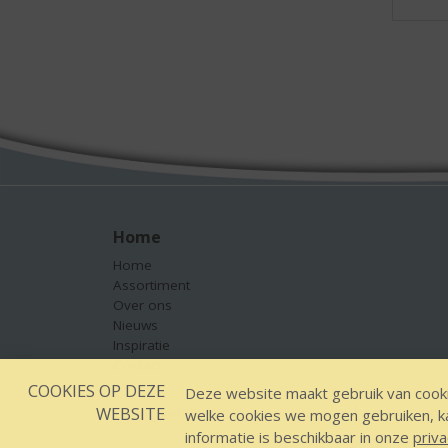
Home
Home
Assortiment
Over ons
Nieuws
Inspiratie
Contact
COOKIES OP DEZE
Deze website maakt gebruik van cooki
WEBSITE
welke cookies we mogen gebruiken, kan
Designed by YOOKY smart concepts
GEEN 18 GEEN
informatie is beschikbaar in onze
priva