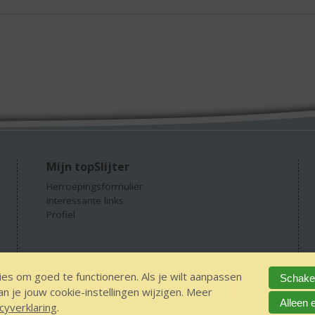
Mijn topSlijter
Herroepingsformulier
Interessante links
Profiel
es om goed te functioneren. Als je wilt aanpassen
Schakel
 je jouw cookie-instellingen wijzigen. Meer
 alcohol
IDIN/ITSME
sitemap
Privacy Statement
Disclaimer
Ver
Alleen 
cyverklaring
.