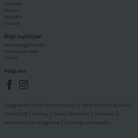
Over ons
Nieuws
Inspiratie
Contact
Mijn topSlijter
Herroepingsformulier
Interessante links
Profiel
Volg ons
F
I
a
n
Designed by YOOKY smart concepts
GEEN 18 GEEN alcohol
c
s
IDIN/ITSME
sitemap
Privacy Statement
Disclaimer
Verantwoord alcoholgebruik
Leveringsvoorwaarden
e
t