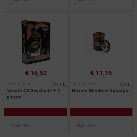
€
16,52
€
11,15
(
(
100 CL
16 CL
0
0
Nozem Oil Geschenk + 2
Nozem Oliedrum Spaarpot
,
,
glazen
0
0
/
/
5
5
)
)
MEER INFO
MEER INFO