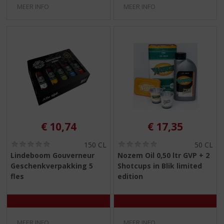
MEER INFO
MEER INFO
€
10,74
€
17,35
(
(
150 CL
50 CL
0
0
Lindeboom Gouverneur
Nozem Oil 0,50 ltr GVP + 2
,
,
Geschenkverpakking 5
Shotcups in Blik limited
0
0
/
/
fles
edition
5
5
)
)
MEER INFO
MEER INFO