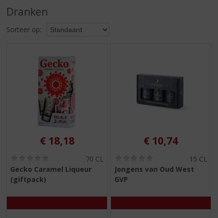
S
Dranken
p
r
Sorteer op:
i
n
g
n
a
a
r
d
e
n
a
€
18,18
€
10,74
v
i
(
(
70 CL
15 CL
g
0
0
Gecko Caramel Liqueur
Jongens van Oud West
,
,
a
(giftpack)
GVP
0
0
t
/
/
i
5
5
)
)
e