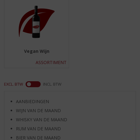
S
p
r
i
n
g
n
a
Vegan Wijn
a
r
ASSORTIMENT
d
e
n
EXCL. BTW
INCL. BTW
a
v
i
AANBIEDINGEN
g
WIJN VAN DE MAAND
a
t
WHISKY VAN DE MAAND
i
RUM VAN DE MAAND
e
BIER VAN DE MAAND