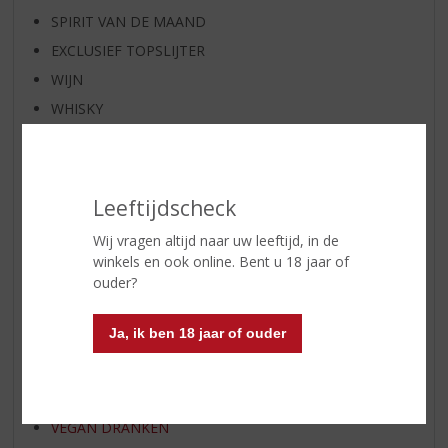
SPIRIT VAN DE MAAND
EXCLUSIEF TOPSLIJTER
WIJN
WHISKY
BIER
APERITIEF
GEDISTILLEERD OVERIG
Leeftijdscheck
SHOTJES
Wij vragen altijd naar uw leeftijd, in de
KANT EN KLAAR
winkels en ook online. Bent u 18 jaar of
FRISDRANK
ouder?
GLASWERK
Ja, ik ben 18 jaar of ouder
GESCHENKVERPAKKING
(RELATIE)GESCHENKEN
ALCOHOLVRIJE DRANKEN
VEGAN DRANKEN