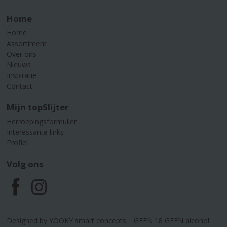
Home
Home
Assortiment
Over ons
Nieuws
Inspiratie
Contact
Mijn topSlijter
Herroepingsformulier
Interessante links
Profiel
Volg ons
F
I
a
n
Designed by YOOKY smart concepts
GEEN 18 GEEN alcohol