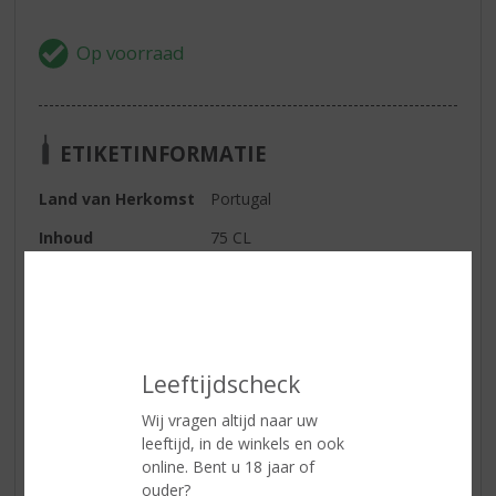
ETIKETINFORMATIE
Land van Herkomst
Portugal
Inhoud
75 CL
Alcoholpercentage
19.5% vol
Soort port
Tawny
Afdronk
Een rijk, elegant en stoer karakter
met een lange afdronk.
Leeftijdscheck
Wij vragen altijd naar uw
leeftijd, in de winkels en ook
Reviews
online. Bent u 18 jaar of
ouder?