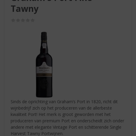
S
Tawny
p
r
i
(0,0
/
n
5)
g
n
a
a
r
d
e
n
a
v
i
Sinds de oprichting van Graham’s Port in 1820, richt dit
g
wijnbedrijf zich op het produceren van de allerbeste
a
kwaliteit Port! Het merk is groot geworden met het
t
produceren van premium Port en onderscheidt zich onder
i
andere met elegante Vintage Port en schitterende Single
e
Harvest Tawny Portwijnen.