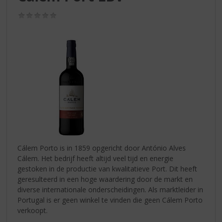
S
p
(0,0
r
/
5)
i
n
g
n
a
a
r
d
e
n
a
v
Cálem Porto is in 1859 opgericht door António Alves
i
Cálem. Het bedrijf heeft altijd veel tijd en energie
g
gestoken in de productie van kwalitatieve Port. Dit heeft
a
geresulteerd in een hoge waardering door de markt en
t
diverse internationale onderscheidingen. Als marktleider in
i
Portugal is er geen winkel te vinden die geen Cálem Porto
e
verkoopt.