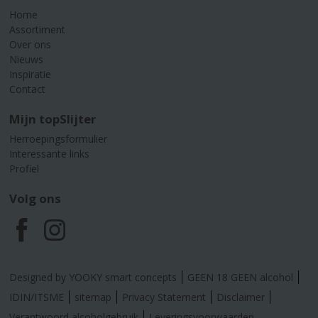
Home
Assortiment
Over ons
Nieuws
Inspiratie
Contact
Mijn topSlijter
Herroepingsformulier
Interessante links
Profiel
Volg ons
F
I
a
n
Designed by YOOKY smart concepts
GEEN 18 GEEN alcohol
c
s
IDIN/ITSME
sitemap
Privacy Statement
Disclaimer
Verantwoord alcoholgebruik
Leveringsvoorwaarden