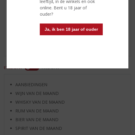
leeftijd, in de winkels en ook
online. Bent u 18 jaar of
ouder?
Reviews
Ja, ik ben 18 jaar of ouder
Schrijf een review
Er zijn nog geen reviews geplaatst voor dit product
EXCL. BTW
INCL. BTW
AANBIEDINGEN
WIJN VAN DE MAAND
WHISKY VAN DE MAAND
RUM VAN DE MAAND
BIER VAN DE MAAND
SPIRIT VAN DE MAAND