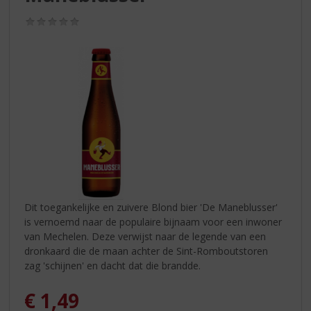
S
p
(0,0
r
/
5)
i
n
g
n
a
a
r
d
e
n
a
v
Dit toegankelijke en zuivere Blond bier 'De Maneblusser'
i
is vernoemd naar de populaire bijnaam voor een inwoner
g
van Mechelen. Deze verwijst naar de legende van een
a
dronkaard die de maan achter de Sint-Romboutstoren
t
zag 'schijnen' en dacht dat die brandde.
i
e
€
1,49