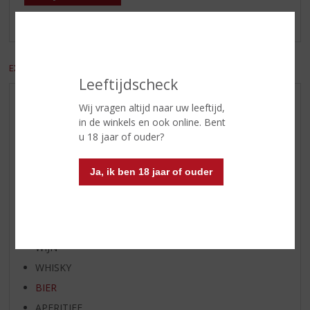
Er zijn nog geen reviews geplaatst voor dit product
EXCL. BTW
INCL. BTW
Leeftijdscheck
AANBIEDINGEN
Wij vragen altijd naar uw leeftijd,
in de winkels en ook online. Bent
WIJN VAN DE MAAND
u 18 jaar of ouder?
WHISKY VAN DE MAAND
RUM VAN DE MAAND
Ja, ik ben 18 jaar of ouder
BIER VAN DE MAAND
SPIRIT VAN DE MAAND
EXCLUSIEF TOPSLIJTER
WIJN
WHISKY
BIER
APERITIEF