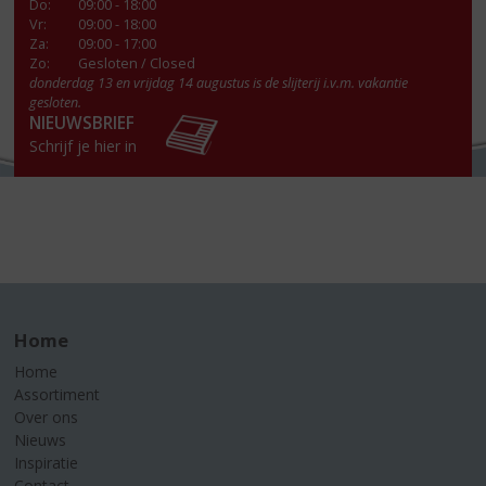
Do
:
09:00 - 18:00
Vr
:
09:00 - 18:00
Za
:
09:00 - 17:00
Zo:
Gesloten / Closed
donderdag 13 en vrijdag 14 augustus is de slijterij i.v.m. vakantie
gesloten.
NIEUWSBRIEF
Schrijf je hier in
Home
Home
Assortiment
Over ons
Nieuws
Inspiratie
Contact