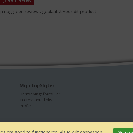
rijf een review
ijn nog geen reviews geplaatst voor dit product
Mijn topSlijter
Herroepingsformulier
Interessante links
Profiel
es om goed te functioneren. Als je wilt aanpassen
Schakel