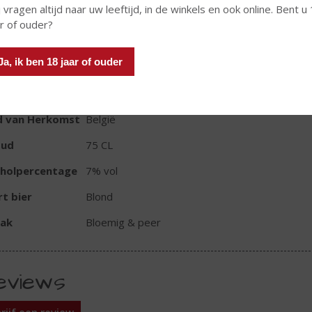
 vragen altijd naar uw leeftijd, in de winkels en ook online. Bent u
ar of ouder?
Ja, ik ben 18 jaar of ouder
TIKETINFORMATIE
d van Herkomst
België
oud
75 CL
oholpercentage
7% vol
t bier
Blond
ak
Bloemig & peer
eviews