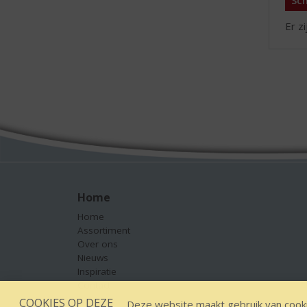
Sch
Er z
Home
Home
Assortiment
Over ons
Nieuws
Inspiratie
Contact
COOKIES OP DEZE
Deze website maakt gebruik van cooki