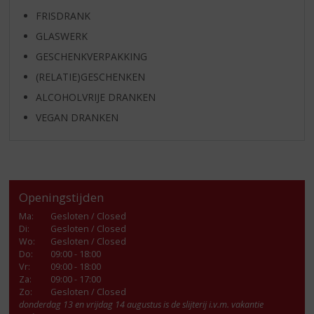
FRISDRANK
GLASWERK
GESCHENKVERPAKKING
(RELATIE)GESCHENKEN
ALCOHOLVRIJE DRANKEN
VEGAN DRANKEN
Openingstijden
Ma
:
Gesloten / Closed
Di
:
Gesloten / Closed
Wo
:
Gesloten / Closed
Do
:
09:00 - 18:00
Vr
:
09:00 - 18:00
Za
:
09:00 - 17:00
Zo:
Gesloten / Closed
donderdag 13 en vrijdag 14 augustus is de slijterij i.v.m. vakantie