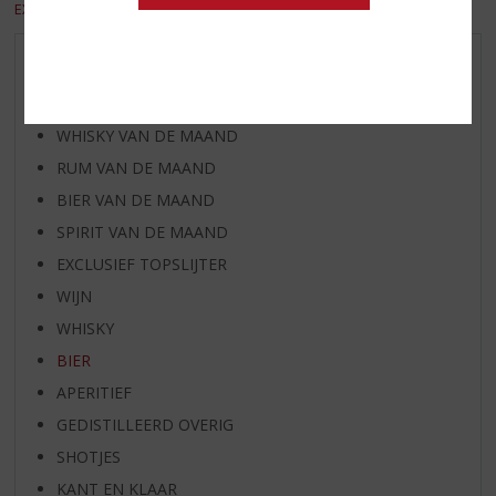
EXCL. BTW
INCL. BTW
AANBIEDINGEN
WIJN VAN DE MAAND
WHISKY VAN DE MAAND
RUM VAN DE MAAND
BIER VAN DE MAAND
SPIRIT VAN DE MAAND
EXCLUSIEF TOPSLIJTER
WIJN
WHISKY
BIER
APERITIEF
GEDISTILLEERD OVERIG
SHOTJES
KANT EN KLAAR