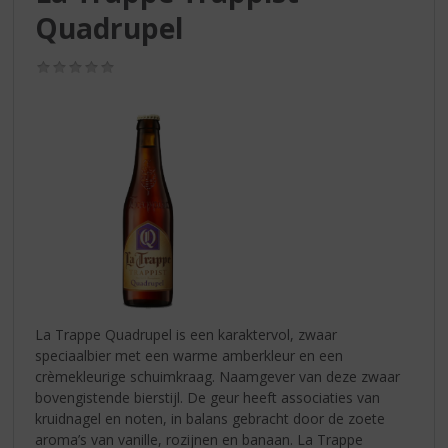
S
Quadrupel
p
r
i
(0,0
/
n
5)
g
n
a
a
r
d
e
n
a
v
i
La Trappe Quadrupel is een karaktervol, zwaar
g
speciaalbier met een warme amberkleur en een
a
crèmekleurige schuimkraag. Naamgever van deze zwaar
t
bovengistende bierstijl. De geur heeft associaties van
i
kruidnagel en noten, in balans gebracht door de zoete
e
aroma’s van vanille, rozijnen en banaan. La Trappe