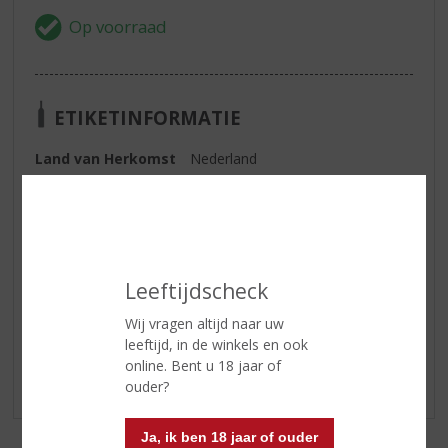
ETIKETINFORMATIE
Land van Herkomst
Nederland
Inhoud
33 CL
Alcoholpercentage
10% vol
Leeftijdscheck
Reviews
Wij vragen altijd naar uw
leeftijd, in de winkels en ook
Schrijf een review
online. Bent u 18 jaar of
Er zijn nog geen reviews geplaatst voor dit product
ouder?
Ja, ik ben 18 jaar of ouder