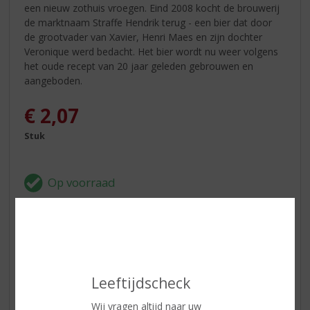
een nieuw zothuis vroegen. Eind 2008 kocht de brouwerij
de marktnaam Straffe Hendrik terug - een bier dat door
de grootvader van Xavier, Henri Maes en zijn dochter
Veronique werd bedacht. Het bier wordt nu weer volgens
het oude recept van 20 jaar geleden gebrouwen en
aangeboden.
€
2,07
Stuk
ETIKETINFORMATIE
Land van Herkomst
België
Leeftijdscheck
Inhoud
33 CL
Wij vragen altijd naar uw