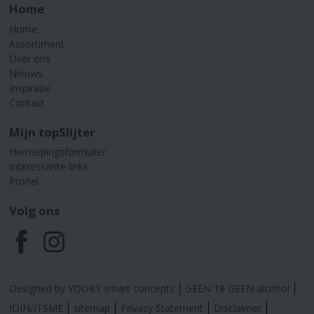
Home
Home
Assortiment
Over ons
Nieuws
Inspiratie
Contact
Mijn topSlijter
Herroepingsformulier
Interessante links
Profiel
Volg ons
F
I
a
n
Designed by YOOKY smart concepts
GEEN 18 GEEN alcohol
c
s
IDIN/ITSME
sitemap
Privacy Statement
Disclaimer