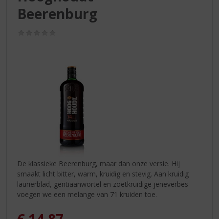
S
Beerenburg
p
r
i
(0,0
/
n
5)
g
n
a
a
r
d
e
n
a
v
i
De klassieke Beerenburg, maar dan onze versie. Hij
g
smaakt licht bitter, warm, kruidig en stevig. Aan kruidig
a
laurierblad, gentiaanwortel en zoetkruidige jeneverbes
t
voegen we een melange van 71 kruiden toe.
i
e