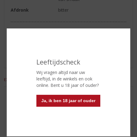
Afdronk
bitter
Reviews
Schrijf een review
Er zijn nog geen reviews geplaatst voor dit product
Leeftijdscheck
Wij vragen altijd naar uw
leeftijd, in de winkels en ook
EXCL. BTW
INCL. BTW
online. Bent u 18 jaar of ouder?
AANBIEDINGEN
Ja, ik ben 18 jaar of ouder
WIJN VAN DE MAAND
WHISKY VAN DE MAAND
RUM VAN DE MAAND
BIER VAN DE MAAND