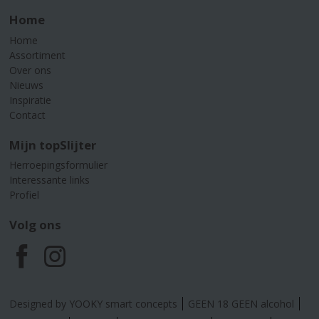
Home
Home
Assortiment
Over ons
Nieuws
Inspiratie
Contact
Mijn topSlijter
Herroepingsformulier
Interessante links
Profiel
Volg ons
F
I
a
n
Designed by YOOKY smart concepts
GEEN 18 GEEN alcohol