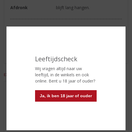
Afdronk
blijft lang hangen.
Reviews
Schrijf een review
Er zijn nog geen reviews geplaatst voor dit product
Leeftijdscheck
Wij vragen altijd naar uw
leeftijd, in de winkels en ook
EXCL. BTW
INCL. BTW
online. Bent u 18 jaar of ouder?
AANBIEDINGEN
Ja, ik ben 18 jaar of ouder
WIJN VAN DE MAAND
WHISKY VAN DE MAAND
RUM VAN DE MAAND
BIER VAN DE MAAND