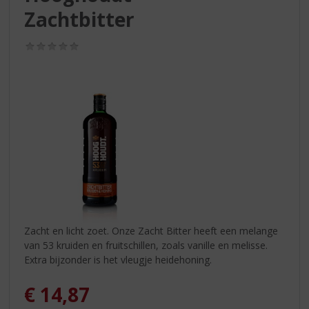
S
Zachtbitter
p
r
i
(0,0
/
n
5)
g
n
a
a
r
d
e
n
a
v
i
Zacht en licht zoet. Onze Zacht Bitter heeft een melange
g
van 53 kruiden en fruitschillen, zoals vanille en melisse.
a
Extra bijzonder is het vleugje heidehoning.
t
i
€
14,87
e