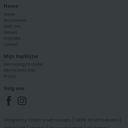
Home
Home
Assortiment
Over ons
Nieuws
Inspiratie
Contact
Mijn topSlijter
Herroepingsformulier
Interessante links
Profiel
Volg ons
F
I
a
n
Designed by YOOKY smart concepts
GEEN 18 GEEN alcohol
IDIN/ITSME
sitemap
Privacy Statement
Disclaimer