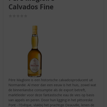
S
Calvados Fine
p
r
i
(0,0
/
n
5)
g
n
a
a
r
d
e
n
a
v
i
Père Magloire is een historische calvadosproducent uit
g
Normandië. Al meer dan een eeuw is het huis, zowel wat
a
de binnenlandse consumptie als de export betreft,
t
marktleider voor deze fantastische eau de vies op basis
i
van appels en peren. Door hun ligging in het pittoreske
e
Pont - l'Evêque, vlakbij het prachtige Deauville, lenen de