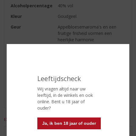
Alcoholpercentage
40% vol
Kleur
Goudgeel
Geur
Appelbloesemaroma's en een
fruitige frisheid vormen een
heerlijke harmonie
Smaak
Finesse en subtiliteit troef zijn
Reviews
Leeftijdscheck
Schrijf een review
Wij vragen altijd naar uw
leeftijd, in de winkels en ook
Er zijn nog geen reviews geplaatst voor dit product
online. Bent u 18 jaar of
ouder?
EXCL. BTW
INCL. BTW
Ja, ik ben 18 jaar of ouder