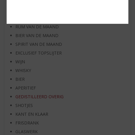
AANBIEDINGEN
WIJN VAN DE MAAND
WHISKY VAN DE MAAND
RUM VAN DE MAAND
BIER VAN DE MAAND
SPIRIT VAN DE MAAND
EXCLUSIEF TOPSLIJTER
WIJN
WHISKY
BIER
APERITIEF
GEDISTILLEERD OVERIG
SHOTJES
KANT EN KLAAR
FRISDRANK
GLASWERK