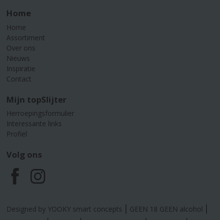
Home
Home
Assortiment
Over ons
Nieuws
Inspiratie
Contact
Mijn topSlijter
Herroepingsformulier
Interessante links
Profiel
Volg ons
F
I
a
n
Designed by YOOKY smart concepts
GEEN 18 GEEN alcohol