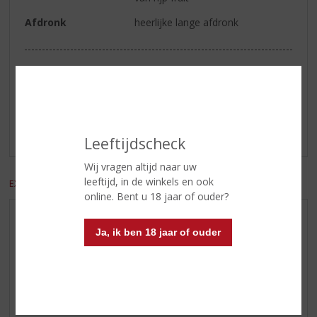
Afdronk
heerlijke lange afdronk
Reviews
Schrijf een review
Er zijn nog geen reviews geplaatst voor dit product
Leeftijdscheck
Wij vragen altijd naar uw
leeftijd, in de winkels en ook
EXCL. BTW
INCL. BTW
online. Bent u 18 jaar of ouder?
AANBIEDINGEN
Ja, ik ben 18 jaar of ouder
WIJN VAN DE MAAND
WHISKY VAN DE MAAND
RUM VAN DE MAAND
BIER VAN DE MAAND