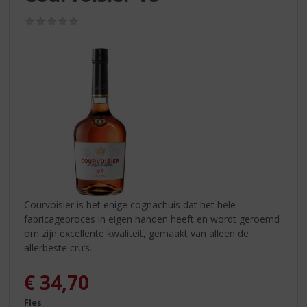
S
p
(0,0
r
/
5)
i
n
g
n
a
a
r
d
e
n
a
v
Courvoisier is het enige cognachuis dat het hele
i
fabricageproces in eigen handen heeft en wordt geroemd
g
om zijn excellente kwaliteit, gemaakt van alleen de
a
allerbeste cru’s.
t
i
€
34,70
e
Fles