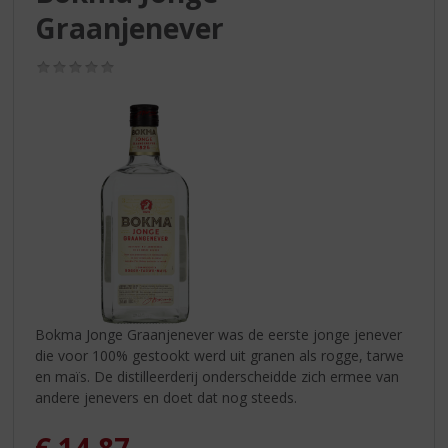
S
Graanjenever
p
r
i
(0,0
/
n
5)
g
n
a
a
r
d
e
n
a
v
i
Bokma Jonge Graanjenever was de eerste jonge jenever
g
die voor 100% gestookt werd uit granen als rogge, tarwe
a
en maïs. De distilleerderij onderscheidde zich ermee van
t
andere jenevers en doet dat nog steeds.
i
e