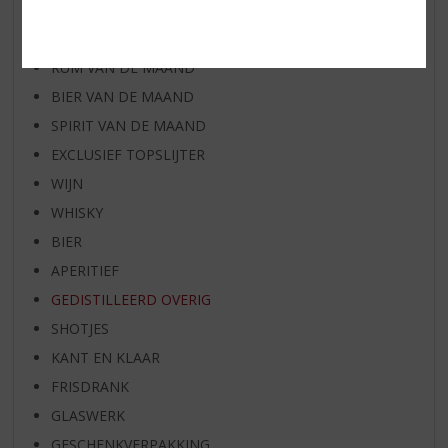
WIJN VAN DE MAAND
WHISKY VAN DE MAAND
RUM VAN DE MAAND
BIER VAN DE MAAND
SPIRIT VAN DE MAAND
EXCLUSIEF TOPSLIJTER
WIJN
WHISKY
BIER
APERITIEF
GEDISTILLEERD OVERIG
SHOTJES
KANT EN KLAAR
FRISDRANK
GLASWERK
GESCHENKVERPAKKING