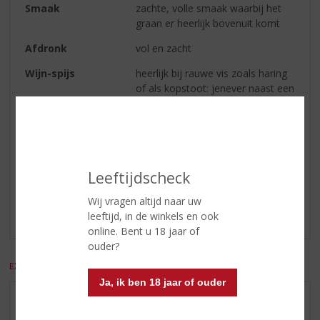
Smaak
zachte, volle smaak waarbij het
graan er heerlijk bovenuit komt
Afdronk
vol en zacht
Wijn-spijs
heerlijk bij rauwe vis zoals haring
of als kopstoot: jenever naast een
pilsje
Reviews
Leeftijdscheck
Schrijf een review
Wij vragen altijd naar uw
Er zijn nog geen reviews geplaatst voor dit product
leeftijd, in de winkels en ook
online. Bent u 18 jaar of
ouder?
EXCL. BTW
INCL. BTW
Ja, ik ben 18 jaar of ouder
AANBIEDINGEN