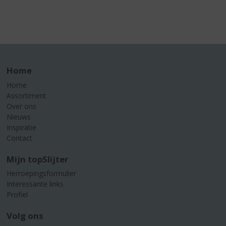
Home
Home
Assortiment
Over ons
Nieuws
Inspiratie
Contact
Mijn topSlijter
Herroepingsformulier
Interessante links
Profiel
Volg ons