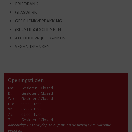
FRISDRANK
GLASWERK
GESCHENKVERPAKKING
(RELATIE)GESCHENKEN
ALCOHOLVRIJE DRANKEN
VEGAN DRANKEN
Openingstijden
Ma
:
Gesloten / Closed
Di
:
Gesloten / Closed
Wo
:
Gesloten / Closed
Do
:
09:00 - 18:00
Vr
:
09:00 - 18:00
Za
:
09:00 - 17:00
Zo:
Gesloten / Closed
donderdag 13 en vrijdag 14 augustus is de slijterij i.v.m. vakantie
gesloten.