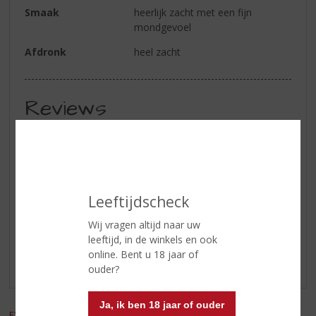
Smaak
heerlijk zacht met een fijn
mondgevoel
Afdronk
heel zacht
Reviews
Schrijf een review
Jan
01-03-2026
Leeftijdscheck
(4,5
/
5)
Wij vragen altijd naar uw
Olifant jenever
leeftijd, in de winkels en ook
online. Bent u 18 jaar of
Bij toeval gekocht. Geen spijt smaakt top
ouder?
Ja, ik ben 18 jaar of ouder
EXCL. BTW
INCL. BTW