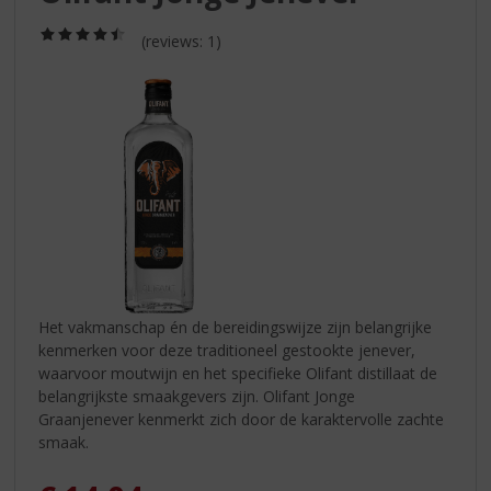
S
p
(4,5
(reviews: 1)
r
/
5)
i
n
g
n
a
a
r
d
e
n
a
v
Het vakmanschap én de bereidingswijze zijn belangrijke
i
kenmerken voor deze traditioneel gestookte jenever,
g
waarvoor moutwijn en het specifieke Olifant distillaat de
a
belangrijkste smaakgevers zijn. Olifant Jonge
t
Graanjenever kenmerkt zich door de karaktervolle zachte
i
smaak.
e