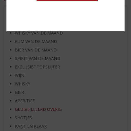
AANBIEDINGEN
WIJN VAN DE MAAND
WHISKY VAN DE MAAND
RUM VAN DE MAAND
BIER VAN DE MAAND
SPIRIT VAN DE MAAND
EXCLUSIEF TOPSLIJTER
WIJN
WHISKY
BIER
APERITIEF
GEDISTILLEERD OVERIG
SHOTJES
KANT EN KLAAR