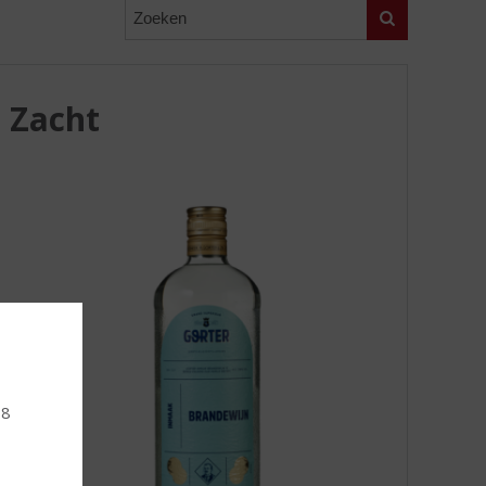
Zoeken
 Zacht
18