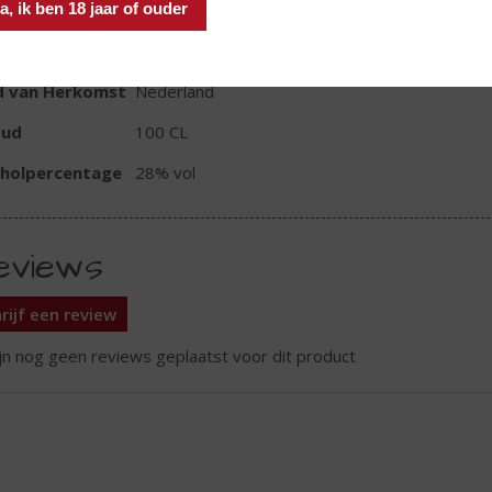
a, ik ben 18 jaar of ouder
TIKETINFORMATIE
d van Herkomst
Nederland
oud
100 CL
oholpercentage
28% vol
eviews
rijf een review
ijn nog geen reviews geplaatst voor dit product