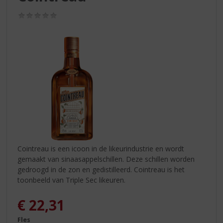
S
p
(0,0
r
/
5)
i
n
g
n
a
a
r
d
e
n
a
v
Cointreau is een icoon in de likeurindustrie en wordt
i
gemaakt van sinaasappelschillen. Deze schillen worden
g
gedroogd in de zon en gedistilleerd. Cointreau is het
a
toonbeeld van Triple Sec likeuren.
t
i
€
22,31
e
Fles