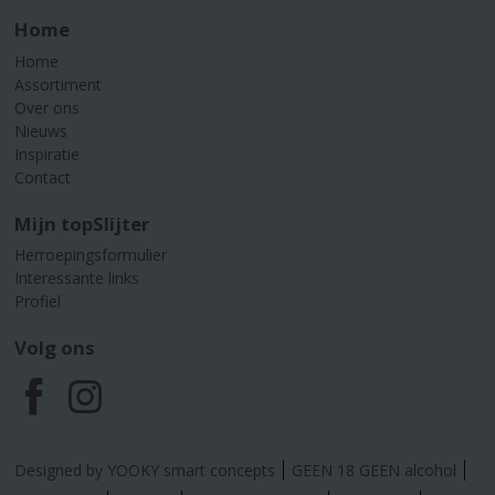
Home
Home
Assortiment
Over ons
Nieuws
Inspiratie
Contact
Mijn topSlijter
Herroepingsformulier
Interessante links
Profiel
Volg ons
F
I
a
n
Designed by YOOKY smart concepts
GEEN 18 GEEN alcohol