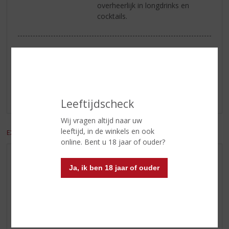
overheerlijk in longdrinks en
cocktails.
Reviews
Schrijf een review
Er zijn nog geen reviews geplaatst voor dit product
Leeftijdscheck
Wij vragen altijd naar uw
leeftijd, in de winkels en ook
EXCL. BTW
INCL. BTW
online. Bent u 18 jaar of ouder?
AANBIEDINGEN
Ja, ik ben 18 jaar of ouder
WIJN VAN DE MAAND
WHISKY VAN DE MAAND
RUM VAN DE MAAND
BIER VAN DE MAAND