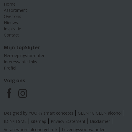
Home
Assortiment
Over ons
Nieuws
Inspiratie
Contact
Mijn topSlijter
Herroepingsformulier
Interessante links
Profiel
Volg ons
F
I
a
n
Designed by YOOKY smart concepts
GEEN 18 GEEN alcohol
c
s
IDIN/ITSME
sitemap
Privacy Statement
Disclaimer
Verantwoord alcoholgebruik
Leveringsvoorwaarden