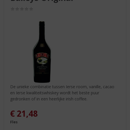
S
p
(0,0
r
/
5)
i
n
g
n
a
a
r
d
e
n
a
v
De unieke combinatie tussen Ierse room, vanille, cacao
i
en Ierse kwaliteitswhiskey wordt het beste puur
g
gedronken of in een heerlijke irish coffee.
a
t
€
21,48
i
Fles
e