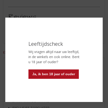
Reviews
Schrijf een review
Er zijn nog geen reviews geplaatst voor dit product
Leeftijdscheck
Wij vragen altijd naar uw leeftijd,
EXCL. BTW
INCL. BTW
in de winkels en ook online. Bent
u 18 jaar of ouder?
AANBIEDINGEN
WIJN VAN DE MAAND
Ja, ik ben 18 jaar of ouder
WHISKY VAN DE MAAND
RUM VAN DE MAAND
BIER VAN DE MAAND
SPIRIT VAN DE MAAND
EXCLUSIEF TOPSLIJTER