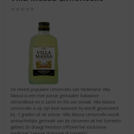
S
p
(0,0
r
/
5)
i
n
g
n
a
a
r
d
e
n
a
v
De meest populaire Limoncello van Nederland. Villa
i
Massa is een met passie gemaakte Italiaanse
g
citroenlikeur en is zacht en fris van smaak. Villa Massa
a
Limoncello is op zijn best wanneer hij wordt geserveerd
t
bij -7 graden uit de vriezer. Villa Massa Limoncello wordt
i
ambachtelijke gemaakt van de citroenen uit het Sorrento-
e
gebied. En draagt hierdoor officieel het exclusieve
predicaat 'Liqoure di limone di Sorrento'.