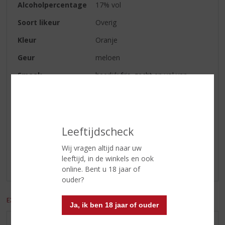
Alcoholpercentage
17% vol
Soort likeur
Overig
Kleur
Oranje
Geur
meloen
Smaak
heerlijk fris, zacht en vol van
smaak
Reviews
Leeftijdscheck
Schrijf een review
Wij vragen altijd naar uw
leeftijd, in de winkels en ook
Er zijn nog geen reviews geplaatst voor dit product
online. Bent u 18 jaar of
ouder?
EXCL. BTW
INCL. BTW
Ja, ik ben 18 jaar of ouder