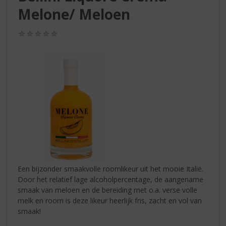
S
Melone/ Meloen
p
r
i
(0,0
/
n
5)
g
n
a
a
r
d
e
n
a
v
i
Een bijzonder smaakvolle roomlikeur uit het mooie Italië.
g
Door het relatief lage alcoholpercentage, de aangename
a
smaak van meloen en de bereiding met o.a. verse volle
t
melk en room is deze likeur heerlijk fris, zacht en vol van
i
smaak!
e