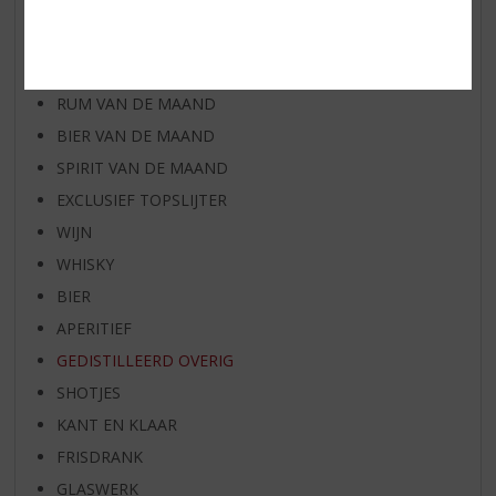
AANBIEDINGEN
WIJN VAN DE MAAND
WHISKY VAN DE MAAND
RUM VAN DE MAAND
BIER VAN DE MAAND
SPIRIT VAN DE MAAND
EXCLUSIEF TOPSLIJTER
WIJN
WHISKY
BIER
APERITIEF
GEDISTILLEERD OVERIG
SHOTJES
KANT EN KLAAR
FRISDRANK
GLASWERK