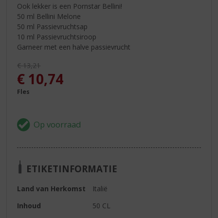
Ook lekker is een Pornstar Bellini!
50 ml Bellini Melone
50 ml Passievruchtsap
10 ml Passievruchtsiroop
Garneer met een halve passievrucht
Originele prijs was:
€
13,21
, Huidige prijs is:
€
10,74
Fles
ETIKETINFORMATIE
Land van Herkomst
Italië
Inhoud
50 CL