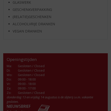
GLASWERK
GESCHENKVERPAKKING
(RELATIE)GESCHENKEN
ALCOHOLVRIJE DRANKEN
VEGAN DRANKEN
Openingstijden
Ma
:
Gesloten / Closed
Di
:
Gesloten / Closed
Wo
:
Gesloten / Closed
Do
:
09:00 - 18:00
Vr
:
09:00 - 18:00
Za
:
09:00 - 17:00
Zo:
Gesloten / Closed
donderdag 13 en vrijdag 14 augustus is de slijterij i.v.m. vakantie
gesloten.
NIEUWSBRIEF