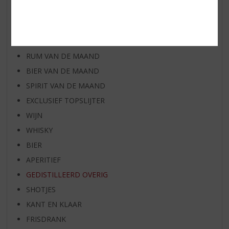
AANBIEDINGEN
WIJN VAN DE MAAND
WHISKY VAN DE MAAND
RUM VAN DE MAAND
BIER VAN DE MAAND
SPIRIT VAN DE MAAND
EXCLUSIEF TOPSLIJTER
WIJN
WHISKY
BIER
APERITIEF
GEDISTILLEERD OVERIG
SHOTJES
KANT EN KLAAR
FRISDRANK