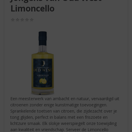
S
Limoncello
p
r
i
(0,0
/
n
5)
g
n
a
a
r
d
e
n
a
v
i
Een meesterwerk van ambacht en natuur, vervaardigd uit
g
citroenen zonder enige kunstmatige toevoegingen.
a
Sprankelende toetsen van citroen, die zijdezacht over je
t
tong glijden, perfect in balans met een friszoete en
i
lichtzure smaak. Elk slokje weerspiegelt onze toewijding
e
aan kwaliteit en vriendschap. Serveer de Limoncello