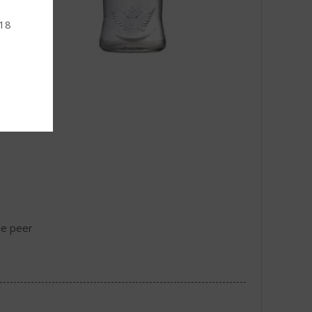
 18
je peer