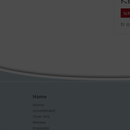
R
Sch
Er z
Home
Home
Assortiment
Over ons
Nieuws
Inspiratie