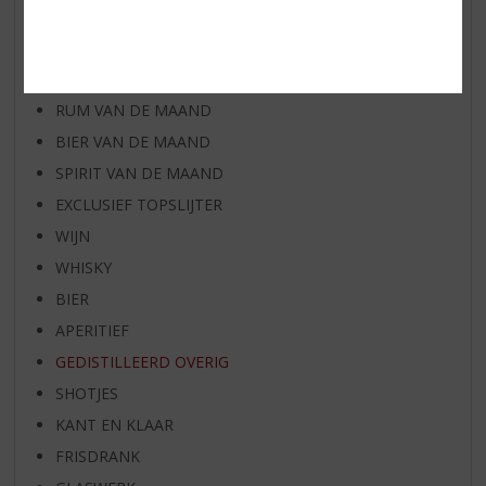
AANBIEDINGEN
WIJN VAN DE MAAND
WHISKY VAN DE MAAND
RUM VAN DE MAAND
BIER VAN DE MAAND
SPIRIT VAN DE MAAND
EXCLUSIEF TOPSLIJTER
WIJN
WHISKY
BIER
APERITIEF
GEDISTILLEERD OVERIG
SHOTJES
KANT EN KLAAR
FRISDRANK