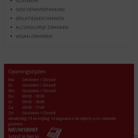
GLASWERK
GESCHENKVERPAKKING
(RELATIE)GESCHENKEN
ALCOHOLVRIJE DRANKEN
VEGAN DRANKEN
Openingstijden
Ma
:
Gesloten / Closed
Di
:
Gesloten / Closed
Wo
:
Gesloten / Closed
Do
:
09:00 - 18:00
Vr
:
09:00 - 18:00
Za
:
09:00 - 17:00
Zo:
Gesloten / Closed
donderdag 13 en vrijdag 14 augustus is de slijterij i.v.m. vakantie
gesloten.
NIEUWSBRIEF
Schrijf je hier in