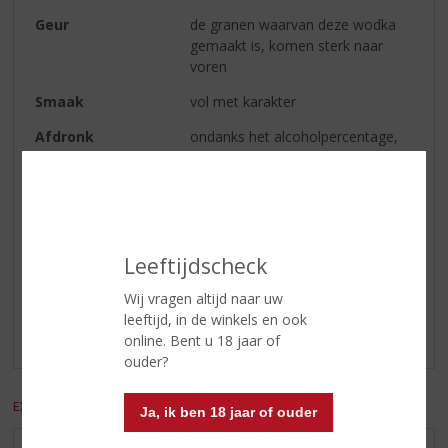
Geur
de granen waarvan deze wodka
gemaakt is, komen sterk naar
voren
Smaak
vol met karakter
Afdronk
ondanks het alcoholpercentage,
mooi zacht met de granen op de
achtergrond
Reviews
Leeftijdscheck
Wij vragen altijd naar uw
Schrijf een review
leeftijd, in de winkels en ook
Er zijn nog geen reviews geplaatst voor dit product
online. Bent u 18 jaar of
ouder?
EXCL. BTW
INCL. BTW
Ja, ik ben 18 jaar of ouder