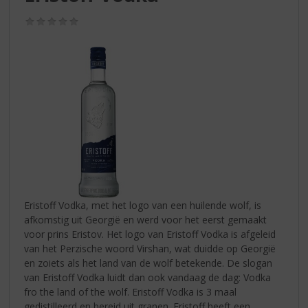
S
p
(0,0
r
/
5)
i
n
g
n
a
a
r
d
e
n
a
v
Eristoff Vodka, met het logo van een huilende wolf, is
i
afkomstig uit Georgië en werd voor het eerst gemaakt
g
voor prins Eristov. Het logo van Eristoff Vodka is afgeleid
a
van het Perzische woord Virshan, wat duidde op Georgië
t
en zoiets als het land van de wolf betekende. De slogan
i
van Eristoff Vodka luidt dan ook vandaag de dag: Vodka
e
fro the land of the wolf. Eristoff Vodka is 3 maal
gedistilleerd en bereid uit granen. Eristoff heeft een