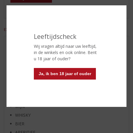
Er zijn nog geen reviews geplaatst voor dit product
EXCL. BTW
INCL. BTW
Leeftijdscheck
AANBIEDINGEN
Wij vragen altijd naar uw leeftijd,
in de winkels en ook online. Bent
WIJN VAN DE MAAND
u 18 jaar of ouder?
WHISKY VAN DE MAAND
RUM VAN DE MAAND
Ja, ik ben 18 jaar of ouder
BIER VAN DE MAAND
SPIRIT VAN DE MAAND
EXCLUSIEF TOPSLIJTER
WIJN
WHISKY
BIER
APERITIEF