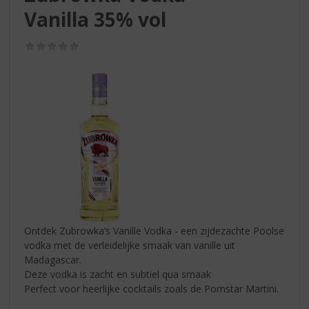
S
Vanilla 35% vol
p
r
i
(0,0
/
n
5)
g
n
a
a
r
d
e
n
a
v
i
Ontdek Zubrowka’s Vanille Vodka - een zijdezachte Poolse
g
vodka met de verleidelijke smaak van vanille uit
a
Madagascar.
t
Deze vodka is zacht en subtiel qua smaak
i
Perfect voor heerlijke cocktails zoals de Pornstar Martini.
e