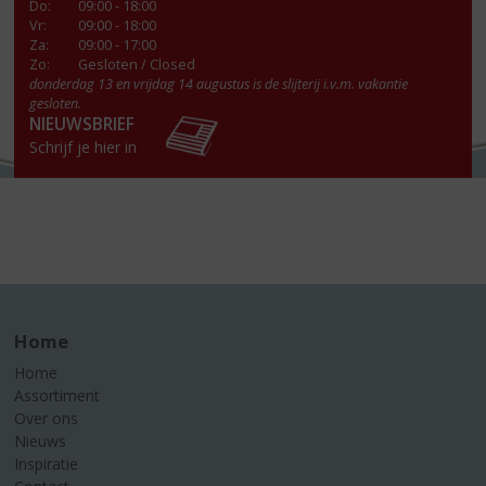
Do
:
09:00 - 18:00
Vr
:
09:00 - 18:00
Za
:
09:00 - 17:00
Zo:
Gesloten / Closed
donderdag 13 en vrijdag 14 augustus is de slijterij i.v.m. vakantie
gesloten.
NIEUWSBRIEF
Schrijf je hier in
Home
Home
Assortiment
Over ons
Nieuws
Inspiratie