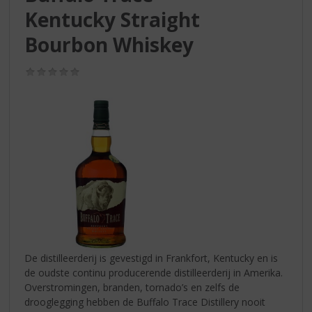
S
Kentucky Straight
p
r
Bourbon Whiskey
i
n
(0,0
g
/
n
5)
a
a
r
d
e
n
a
v
i
g
a
De distilleerderij is gevestigd in Frankfort, Kentucky en is
t
de oudste continu producerende distilleerderij in Amerika.
i
Overstromingen, branden, tornado’s en zelfs de
e
drooglegging hebben de Buffalo Trace Distillery nooit