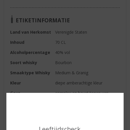
ETIKETINFORMATIE
Land van Herkomst
Verenigde Staten
Inhoud
70 CL
Alcoholpercentage
40% vol
Soort whisky
Bourbon
Smaaktype Whisky
Medium & Granig
Kleur
diepe amberachtige kleur
Geur
complex en bevat tonen van
vanille, mint en melasse in de
neus
Smaak
aangenaam zoet van smaak met
tonen van bruine suiker en
kruidigheid die eiken verraadt.
Leeftijdscheck