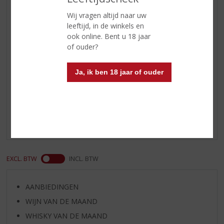
Toffee, donker fruit en anijs
Wij vragen altijd naar uw
Afdronk
deze soepele whiskey heeft een
leeftijd, in de winkels en
lange afdronk en een serieuze
ook online. Bent u 18 jaar
diepte
of ouder?
Ja, ik ben 18 jaar of ouder
Reviews
Schrijf een review
Er zijn nog geen reviews geplaatst voor dit product
EXCL. BTW
INCL. BTW
AANBIEDINGEN
WIJN VAN DE MAAND
WHISKY VAN DE MAAND