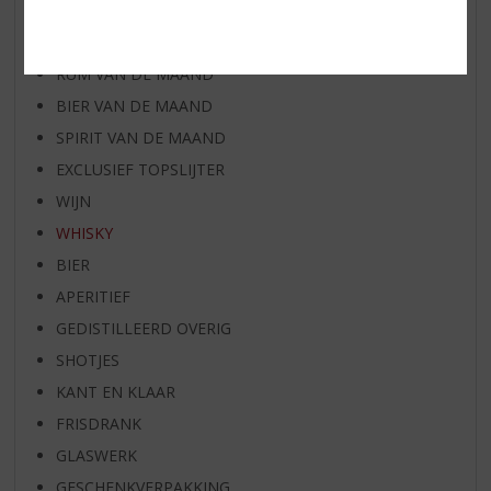
WIJN VAN DE MAAND
WHISKY VAN DE MAAND
RUM VAN DE MAAND
BIER VAN DE MAAND
SPIRIT VAN DE MAAND
EXCLUSIEF TOPSLIJTER
WIJN
WHISKY
BIER
APERITIEF
GEDISTILLEERD OVERIG
SHOTJES
KANT EN KLAAR
FRISDRANK
GLASWERK
GESCHENKVERPAKKING