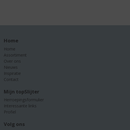
Home
Home
Assortiment
Over ons
Nieuws
Inspiratie
Contact
Mijn topSlijter
Herroepingsformulier
Interessante links
Profiel
Volg ons