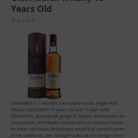
S
Years Old
p
r
i
(0,0
/
n
5)
g
n
a
a
r
d
e
n
a
v
i
Glenfiddich is ’s werelds meest bekroonde Single Malt
g
Whisky. Glenfiddich 15 years old laat 15 jaar oude
a
Glenfiddich, afzonderlijk gerijpt in Spaans eikenhouten ex-
t
sherryvaten, Amerikaans eikenhouten ex-bourbon vaten
i
en vaten van nieuw Amerikaans eikenhout samen komen
e
in het Solera vat. Een handgemaakt vat van Oregon Pine