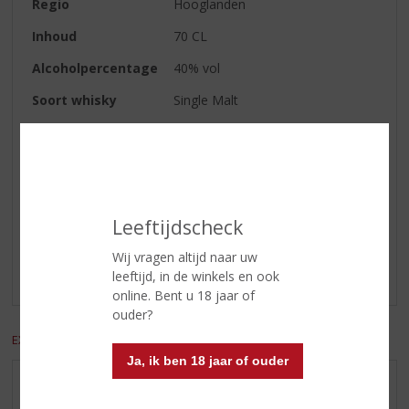
Regio
Hooglanden
Inhoud
70 CL
Alcoholpercentage
40% vol
Soort whisky
Single Malt
Smaaktype Whisky
Vol & Rijk
Reviews
Leeftijdscheck
Schrijf een review
Wij vragen altijd naar uw
Er zijn nog geen reviews geplaatst voor dit product
leeftijd, in de winkels en ook
online. Bent u 18 jaar of
ouder?
EXCL. BTW
INCL. BTW
Ja, ik ben 18 jaar of ouder
AANBIEDINGEN