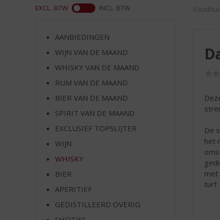
d
ASS
EXCL. BTW
INCL. BTW
Raadhui
S
p
r
AANBIEDINGEN
i
Da
WIJN VAN DE MAAND
n
g
WHISKY VAN DE MAAND
n
RUM VAN DE MAAND
a
BIER VAN DE MAAND
Deze
a
stre
r
SPIRIT VAN DE MAAND
d
EXCLUSIEF TOPSLIJTER
De s
e
het 
n
WIJN
omst
a
WHISKY
gedi
v
met 
BIER
i
turf.
g
APERITIEF
a
GEDISTILLEERD OVERIG
t
i
SHOTJES