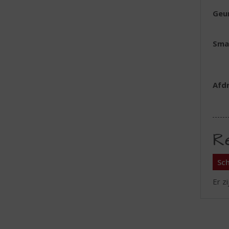
Geu
Sma
Afd
R
Sch
Er z