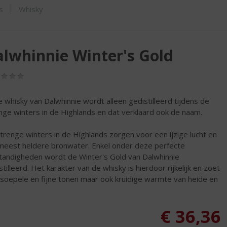
ORTIMENT
s
Whisky
lwhinnie Winter's Gold
(0,0
/
5)
 whisky van Dalwhinnie wordt alleen gedistilleerd tijdens de
nge winters in de Highlands en dat verklaard ook de naam.
trenge winters in de Highlands zorgen voor een ijzige lucht en
meest heldere bronwater. Enkel onder deze perfecte
andigheden wordt de Winter's Gold van Dalwhinnie
stilleerd. Het karakter van de whisky is hierdoor rijkelijk en zoet
soepele en fijne tonen maar ook kruidige warmte van heide en
€
36,36