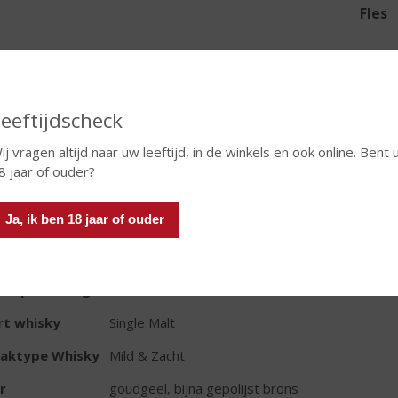
Fles
Leeftijdscheck
TIKETINFORMATIE
ij vragen altijd naar uw leeftijd, in de winkels en ook online. Bent 
8 jaar of ouder?
d van Herkomst
Schotland
Ja, ik ben 18 jaar of ouder
io
Hooglanden
oud
70 CL
oholpercentage
43% vol
rt whisky
Single Malt
aktype Whisky
Mild & Zacht
r
goudgeel, bijna gepolijst brons