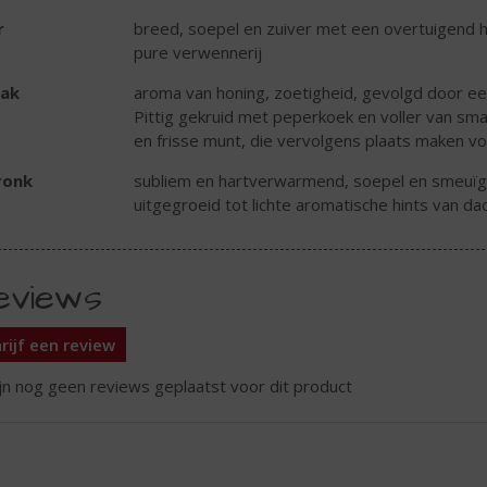
r
breed, soepel en zuiver met een overtuigend ho
pure verwennerij
ak
aroma van honing, zoetigheid, gevolgd door een r
Pittig gekruid met peperkoek en voller van sma
en frisse munt, die vervolgens plaats maken vo
ronk
subliem en hartverwarmend, soepel en smeuïg 
uitgegroeid tot lichte aromatische hints van da
eviews
rijf een review
ijn nog geen reviews geplaatst voor dit product