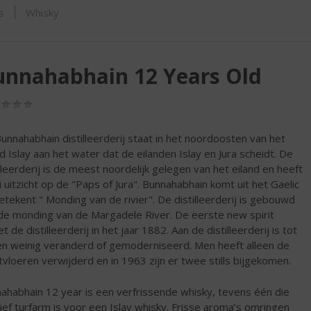
ORTIMENT
s
Whisky
unnahabhain 12 Years Old
(0,0
/
5)
unnahabhain distilleerderij staat in het noordoosten van het
nd Islay aan het water dat de eilanden Islay en Jura scheidt. De
illeerderij is de meest noordelijk gelegen van het eiland en heeft
 uitzicht op de "Paps of Jura". Bunnahabhain komt uit het Gaelic
etekent " Monding van de rivier". De distilleerderij is gebouwd
de monding van de Margadele River. De eerste new spirit
et de distilleerderij in het jaar 1882. Aan de distilleerderij is tot
n weinig veranderd of gemoderniseerd. Men heeft alleen de
vloeren verwijderd en in 1963 zijn er twee stills bijgekomen.
ahabhain 12 year is een verfrissende whisky, tevens één die
tief turfarm is voor een Islay whisky. Frisse aroma’s omringen