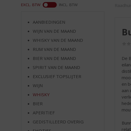
d
ASS
EXCL. BTW
INCL. BTW
Raadhui
S
p
r
AANBIEDINGEN
i
B
WIJN VAN DE MAAND
n
g
WHISKY VAN DE MAAND
n
RUM VAN DE MAAND
a
BIER VAN DE MAAND
De B
a
eila
r
SPIRIT VAN DE MAAND
dist
d
EXCLUSIEF TOPSLIJTER
mooi
e
en b
n
WIJN
aan 
a
WHISKY
verli
v
hede
BIER
i
mout
g
APERITIEF
a
GEDISTILLEERD OVERIG
Bunn
t
rela
i
SHOTJES