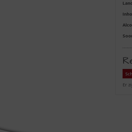
Lan
Inh
Alc
Soo
R
Sch
Er z