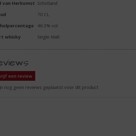
d van Herkomst
Schotland
oud
70 CL
oholpercentage
46.3% vol
rt whisky
Single Malt
eviews
rijf een review
ijn nog geen reviews geplaatst voor dit product