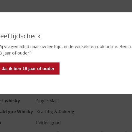
eeftijdscheck
TIKETINFORMATIE
ij vragen altijd naar uw leeftijd, in de winkels en ook online. Bent 
8 jaar of ouder?
d van Herkomst
Schotland
io
Islay
Ja, ik ben 18 jaar of ouder
oud
70 CL
oholpercentage
40% vol
rt whisky
Single Malt
aktype Whisky
Krachtig & Rokerig
r
helder goud