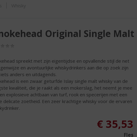
ORTIMENT
s
Whisky
okehead Original Single Malt 
(0,0
/
5)
ehead spreekt met zijn eigentijdse en opvallende stijl de net
igenwijze en avontuurlijke whiskydrinkers aan die op zoek zijn
 iets anders en uitdagends.
ehead is een zwaar geturfde Islay single malt whisky van de
ste kwaliteit, die je raakt als een mokerslag, het neemt je mee
en explosieve achtbaan van turf, rook en specerijen met een
ne delicate zoetheid. Een zeer krachtige whisky voor de ervaren
kydrinker.
€
35,53
Fles