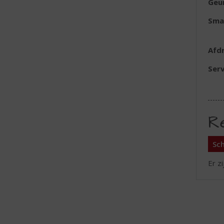
Geu
Sma
Afd
Serv
R
Sch
Er z