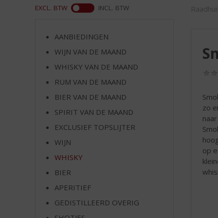
d
ASS
EXCL. BTW
INCL. BTW
Raadhui
S
p
r
AANBIEDINGEN
i
Sm
WIJN VAN DE MAAND
n
g
WHISKY VAN DE MAAND
n
RUM VAN DE MAAND
a
BIER VAN DE MAAND
Smok
a
zo e
r
SPIRIT VAN DE MAAND
naar
d
EXCLUSIEF TOPSLIJTER
Smok
e
hoog
n
WIJN
op e
a
WHISKY
klei
v
whis
BIER
i
g
APERITIEF
a
GEDISTILLEERD OVERIG
t
i
SHOTJES