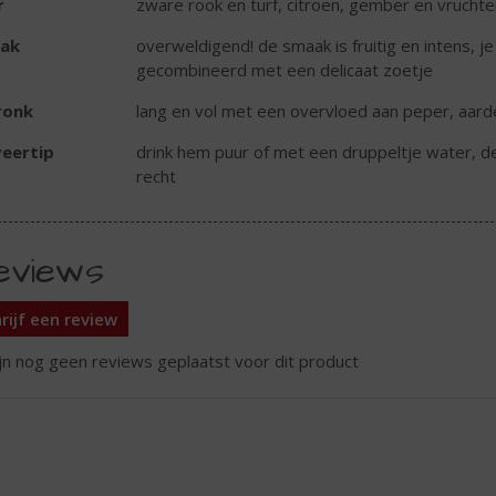
r
zware rook en turf, citroen, gember en vruchte
ak
overweldigend! de smaak is fruitig en intens, j
gecombineerd met een delicaat zoetje
ronk
lang en vol met een overvloed aan peper, aarde
eertip
drink hem puur of met een druppeltje water, 
recht
eviews
rijf een review
ijn nog geen reviews geplaatst voor dit product