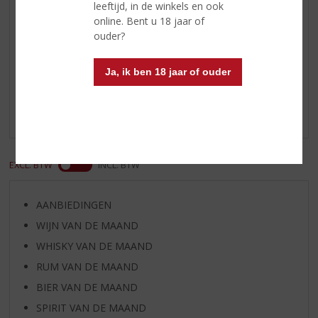
eikenhout
leeftijd, in de winkels en ook
online. Bent u 18 jaar of
ouder?
Reviews
Ja, ik ben 18 jaar of ouder
Schrijf een review
Er zijn nog geen reviews geplaatst voor dit product
EXCL. BTW
INCL. BTW
AANBIEDINGEN
WIJN VAN DE MAAND
WHISKY VAN DE MAAND
RUM VAN DE MAAND
BIER VAN DE MAAND
SPIRIT VAN DE MAAND