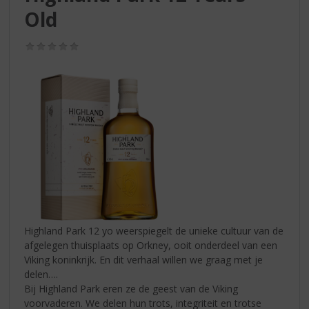
S
Old
p
r
i
(0,0
/
n
5)
g
n
a
a
r
d
e
n
a
v
i
Highland Park 12 yo weerspiegelt de unieke cultuur van de
g
afgelegen thuisplaats op Orkney, ooit onderdeel van een
a
Viking koninkrijk. En dit verhaal willen we graag met je
t
delen….
i
Bij Highland Park eren ze de geest van de Viking
e
voorvaderen. We delen hun trots, integriteit en trotse