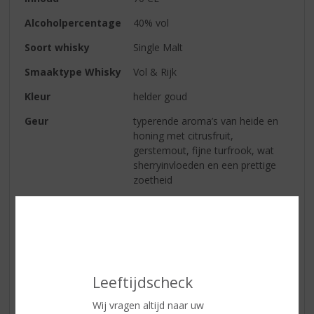
Alcoholpercentage
40% vol
Soort whisky
Single Malt
Smaaktype Whisky
Vol & Rijk
Kleur
helder goud
Geur
typerende aroma’s van heide en
honing met citrusfruit,
gerstemout, fijne turfrook, wat
sherryinvloeden en een prettige
zoetheid
Smaak
vol, zacht en verrassend diep, de
tonen van de neus keren terug, in
combinatie met appels,
sinaasappels, peper, zoete
specerijen en jasmijnthee
Leeftijdscheck
Afdronk
lang met tonen van honing en
peper, met accenten van
Wij vragen altijd naar uw