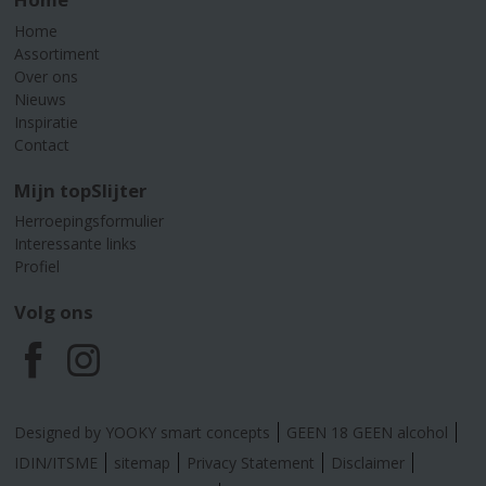
Home
Assortiment
Over ons
Nieuws
Inspiratie
Contact
Mijn topSlijter
Herroepingsformulier
Interessante links
Profiel
Volg ons
F
I
a
n
Designed by YOOKY smart concepts
GEEN 18 GEEN alcohol
c
s
IDIN/ITSME
sitemap
Privacy Statement
Disclaimer