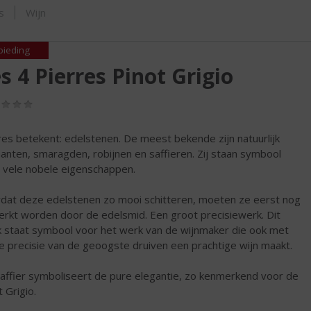
ORTIMENT
s
Wijn
bieding
s 4 Pierres Pinot Grigio
(0,0
/
5)
res betekent: edelstenen. De meest bekende zijn natuurlijk
anten, smaragden, robijnen en saffieren. Zij staan symbool
 vele nobele eigenschappen.
dat deze edelstenen zo mooi schitteren, moeten ze eerst nog
rkt worden door de edelsmid. Een groot precisiewerk. Dit
 staat symbool voor het werk van de wijnmaker die ook met
e precisie van de geoogste druiven een prachtige wijn maakt.
affier symboliseert de pure elegantie, zo kenmerkend voor de
 Grigio.