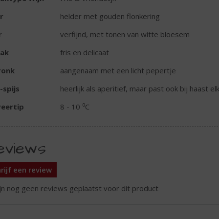
r
helder met gouden flonkering
r
verfijnd, met tonen van witte bloesem
ak
fris en delicaat
ronk
aangenaam met een licht pepertje
-spijs
heerlijk als aperitief, maar past ook bij haast el
eertip
8 - 10 ⁰C
eviews
rijf een review
ijn nog geen reviews geplaatst voor dit product