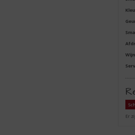
Kleu
Geu
Sma
Afd
Wijn
Serv
R
Sch
Er z