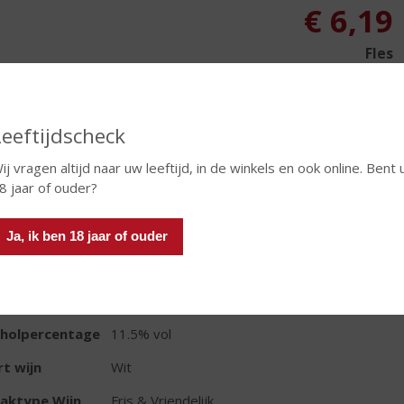
€
6,19
Fles
Leeftijdscheck
ij vragen altijd naar uw leeftijd, in de winkels en ook online. Bent 
8 jaar of ouder?
TIKETINFORMATIE
d van Herkomst
Frankrijk
Ja, ik ben 18 jaar of ouder
ivensoort
Pinot Grigio
oud
75 CL
oholpercentage
11.5% vol
t wijn
Wit
aktype Wijn
Fris & Vriendelijk