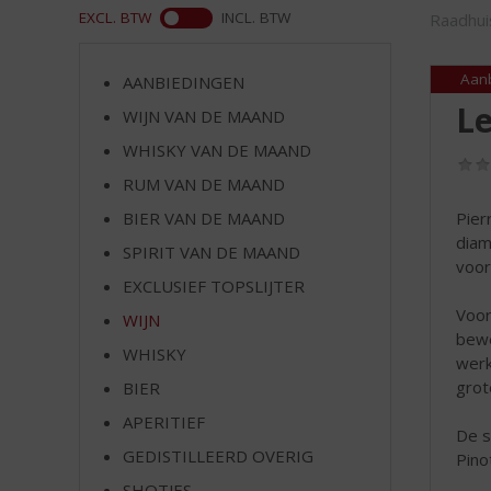
d
ASS
EXCL. BTW
INCL. BTW
Raadhui
S
p
r
Aan
AANBIEDINGEN
i
Le
WIJN VAN DE MAAND
n
g
WHISKY VAN DE MAAND
n
RUM VAN DE MAAND
a
BIER VAN DE MAAND
Pier
a
diam
r
SPIRIT VAN DE MAAND
voor
d
EXCLUSIEF TOPSLIJTER
e
Voor
n
WIJN
bewe
a
WHISKY
werk
v
grot
BIER
i
g
APERITIEF
De s
a
GEDISTILLEERD OVERIG
Pinot
t
i
SHOTJES