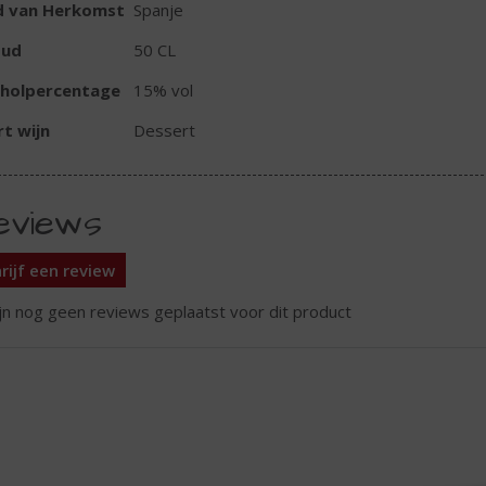
d van Herkomst
Spanje
oud
50 CL
oholpercentage
15% vol
t wijn
Dessert
eviews
rijf een review
ijn nog geen reviews geplaatst voor dit product