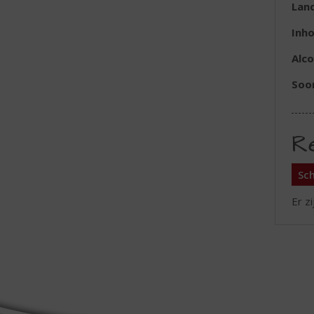
Lan
Inh
Alc
Soor
R
Sch
Er z