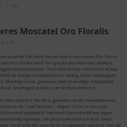
ORTIMENT
s
Wijn
rres Moscatel Oro Floralis
(0,0
/
5)
verrassende halfzoete dessertwijn in een mooie fles.Torres
atel Oro Floralis heeft een goudbruine kleur met donkere
nggele edelsteentinten. Deze dessertwijn vertoont in al haar
theid de fruitige (oranjebloesem, honing, lichte sinaasappel,
jn), bloemige (roos, geranium, lelie) en kruidige (tabaksblad,
rhout, kruidnagel) aroma's van de Moscatelsoort.
es Moscatel Oro Floralis is gemaakt van de muskaatdruiven,
groeien in de "Low Penedès". Miguel Torres is een zeer
uitstrevend wijnbedrijf. Het heeft bijvoorbeeld een eigen
bouwkundig ingenieur, die gespecialiseerd is in hout. Deze
nieur zorgt voor het selecteren en aankopen van hout voor de