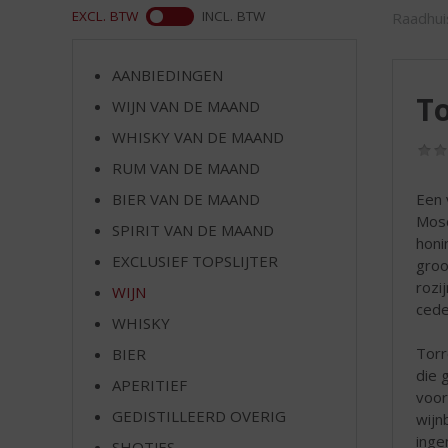
d
ASS
EXCL. BTW
INCL. BTW
Raadhui
S
p
r
AANBIEDINGEN
i
To
WIJN VAN DE MAAND
n
g
WHISKY VAN DE MAAND
n
RUM VAN DE MAAND
a
BIER VAN DE MAAND
Een 
a
Mosc
r
SPIRIT VAN DE MAAND
honi
d
EXCLUSIEF TOPSLIJTER
groo
e
rozi
n
WIJN
cede
a
WHISKY
v
Torr
BIER
i
die 
g
APERITIEF
voor
a
GEDISTILLEERD OVERIG
wijn
t
inge
i
SHOTJES