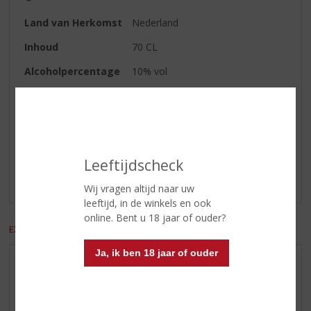
Land van Herkomst
Nederland
Inhoud
70 CL
Alcoholpercentage
10% vol
Reviews
Schrijf een review
Leeftijdscheck
Er zijn nog geen reviews geplaatst voor dit product
Wij vragen altijd naar uw
leeftijd, in de winkels en ook
online. Bent u 18 jaar of ouder?
EXCL. BTW
INCL. BTW
Ja, ik ben 18 jaar of ouder
AANBIEDINGEN
WIJN VAN DE MAAND
WHISKY VAN DE MAAND