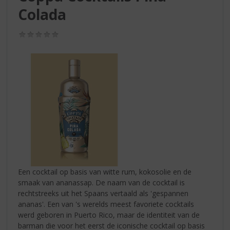
S
Colada
p
r
i
(0,0
/
n
5)
g
n
a
a
r
d
e
n
a
v
i
Een cocktail op basis van witte rum, kokosolie en de
g
smaak van ananassap. De naam van de cocktail is
a
rechtstreeks uit het Spaans vertaald als 'gespannen
t
ananas'. Een van 's werelds meest favoriete cocktails
i
werd geboren in Puerto Rico, maar de identiteit van de
e
barman die voor het eerst de iconische cocktail op basis