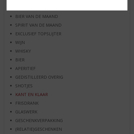
RUM VAN DE MAAND
BIER VAN DE MAAND
SPIRIT VAN DE MAAND
EXCLUSIEF TOPSLIJTER
WIJN
WHISKY
BIER
APERITIEF
GEDISTILLEERD OVERIG
SHOTJES
KANT EN KLAAR
FRISDRANK
GLASWERK
GESCHENKVERPAKKING
(RELATIE)GESCHENKEN