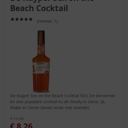
S
Beach Cocktail
p
r
i
(5,0
(reviews: 1)
/
n
5)
g
n
a
a
r
d
e
n
a
v
i
De Kuyper Sex on the Beach Cocktail 50cl. De beroemde
g
en zeer populaire cocktail nu als Ready to Serve. IJs,
a
Shake en Serve! Geniet ervan met vrienden.
t
i
Originele prijs was:
€
11,56
e
, Huidige prijs is:
€
8,26