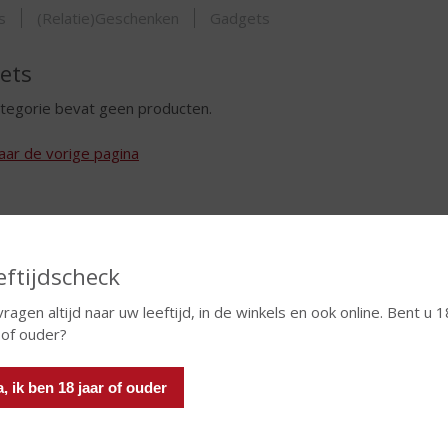
ORTIMENT
s
(Relatie)Geschenken
Gadgets
ets
tegorie bevat geen producten.
aar de vorige pagina
eftijdscheck
vragen altijd naar uw leeftijd, in de winkels en ook online. Bent u 1
 of ouder?
a, ik ben 18 jaar of ouder