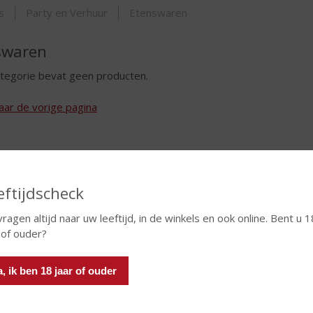
ORTIMENT
s
Party en Verhuur
Etenswaren
swaren
tegorie bevat geen producten.
aar de vorige pagina
eftijdscheck
vragen altijd naar uw leeftijd, in de winkels en ook online. Bent u 1
 of ouder?
a, ik ben 18 jaar of ouder