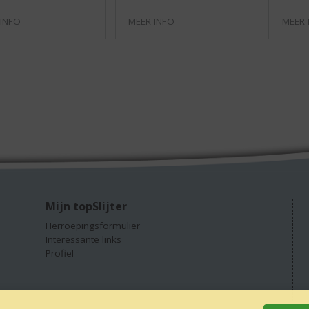
 INFO
MEER INFO
MEER 
Mijn topSlijter
Herroepingsformulier
Interessante links
Profiel