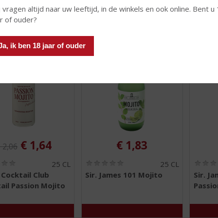
 vragen altijd naar uw leeftijd, in de winkels en ook online. Bent u
ar of ouder?
 INFO
MEER INFO
MEER 
Ja, ik ben 18 jaar of ouder
riginele prijs was:
, Huidige prijs is:
€
1,64
€
1,83
€
2,06
(
(
25 CL
25 CL
0
0
Cocktail Club
Sir. James 101 Mojito
Sir. J
,
,
il Passion Mojito
Passio
0
0
/
/
5
5
)
)