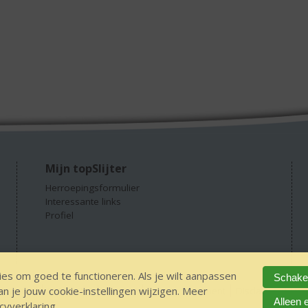
Mijn topSlijter
Herroepingsformulier
Interessante links
Profiel
es om goed te functioneren. Als je wilt aanpassen
Schakel
 je jouw cookie-instellingen wijzigen. Meer
 alcohol
IDIN/ITSME
sitemap
Privacy Statement
Disclaimer
Ver
Alleen 
cyverklaring
.