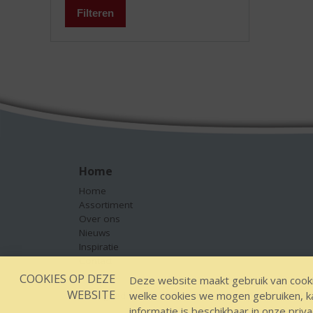
Filteren
Home
Home
Assortiment
Over ons
Nieuws
Inspiratie
Contact
COOKIES OP DEZE
Deze website maakt gebruik van cooki
WEBSITE
welke cookies we mogen gebruiken, kan
Designed by YOOKY smart concepts
GEEN 18 GEEN
informatie is beschikbaar in onze
priva