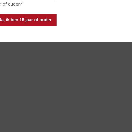
r of ouder?
Ja, ik ben 18 jaar of ouder
 INFO
MEER INFO
MEER 