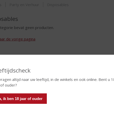
ORTIMENT
s
Party en Verhuur
Disposables
osables
tegorie bevat geen producten.
aar de vorige pagina
eftijdscheck
vragen altijd naar uw leeftijd, in de winkels en ook online. Bent u 1
 of ouder?
a, ik ben 18 jaar of ouder