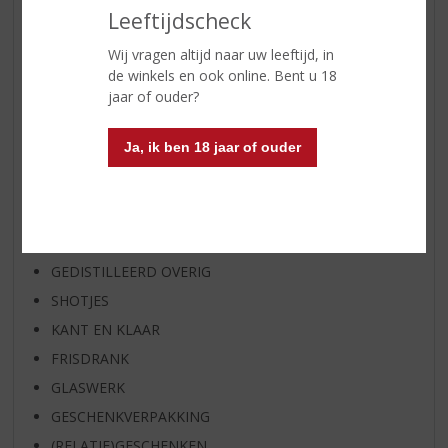
WHISKY VAN DE MAAND
Leeftijdscheck
RUM VAN DE MAAND
Wij vragen altijd naar uw leeftijd, in
BIER VAN DE MAAND
de winkels en ook online. Bent u 18
jaar of ouder?
SPIRIT VAN DE MAAND
EXCLUSIEF TOPSLIJTER
Ja, ik ben 18 jaar of ouder
WIJN
WHISKY
BIER
APERITIEF
GEDISTILLEERD OVERIG
SHOTJES
KANT EN KLAAR
FRISDRANK
GLASWERK
GESCHENKVERPAKKING
(RELATIE)GESCHENKEN