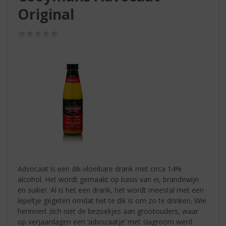
S
Original
p
r
i
(0,0
/
n
5)
g
n
a
a
r
d
e
n
a
v
i
Advocaat is een dik-vloeibare drank met circa 14%
g
alcohol. Het wordt gemaakt op basis van ei, brandewijn
a
en suiker. Al is het een drank, het wordt meestal met een
t
lepeltje gegeten omdat het te dik is om zo te drinken. Wie
i
herinnert zich niet de bezoekjes aan grootouders, waar
e
op verjaardagen een ‘advocaatje’ met slagroom werd