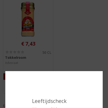
€
7,43
(
50 CL
0
Tokkelroom
,
Advocaat
0
/
5
)
MEER INFO
Leeftijdscheck
EXCL. BTW
INCL. BTW