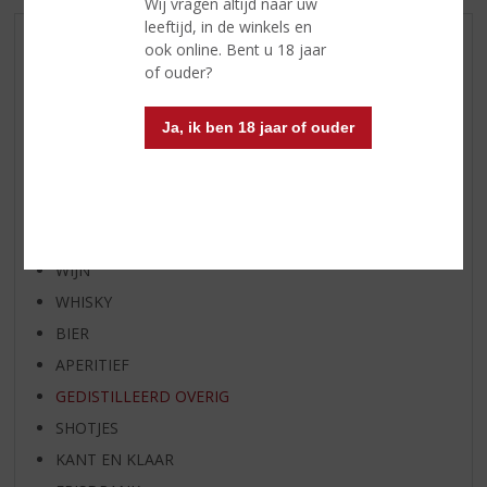
Wij vragen altijd naar uw
leeftijd, in de winkels en
AANBIEDINGEN
ook online. Bent u 18 jaar
of ouder?
WIJN VAN DE MAAND
WHISKY VAN DE MAAND
Ja, ik ben 18 jaar of ouder
RUM VAN DE MAAND
BIER VAN DE MAAND
SPIRIT VAN DE MAAND
EXCLUSIEF TOPSLIJTER
WIJN
WHISKY
BIER
APERITIEF
GEDISTILLEERD OVERIG
SHOTJES
KANT EN KLAAR