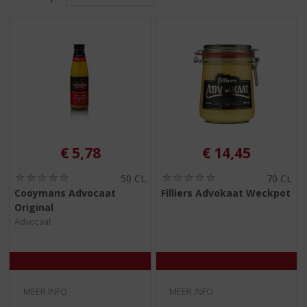
S
p
r
i
n
g
n
a
a
r
d
€
5,78
€
14,45
e
n
(
(
50 CL
70 CL
0
0
a
Cooymans Advocaat
Filliers Advokaat Weckpot
,
,
v
Original
0
0
i
/
/
Advocaat
5
5
g
)
)
a
t
i
e
MEER INFO
MEER INFO