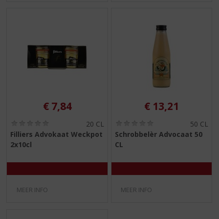
€
7,84
€
13,21
(
(
20 CL
50 CL
0
0
Filliers Advokaat Weckpot
Schrobbelèr Advocaat 50
,
,
2x10cl
CL
0
0
/
/
5
5
)
)
MEER INFO
MEER INFO