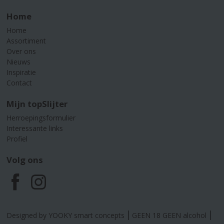
Home
Home
Assortiment
Over ons
Nieuws
Inspiratie
Contact
Mijn topSlijter
Herroepingsformulier
Interessante links
Profiel
Volg ons
F
I
a
n
Designed by YOOKY smart concepts
GEEN 18 GEEN alcohol